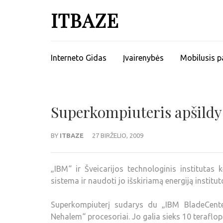
ITBAZE
Interneto Gidas
Įvairenybės
Mobilusis p
Superkompiuteris apšildys
BY
ITBAZE
27 BIRŽELIO, 2009
„IBM“ ir Šveicarijos technologinis instituta
sistema ir naudoti jo išskiriamą energiją institu
Superkompiuterį sudarys du „IBM BladeCenter
Nehalem“ procesoriai. Jo galia sieks 10 teraflop