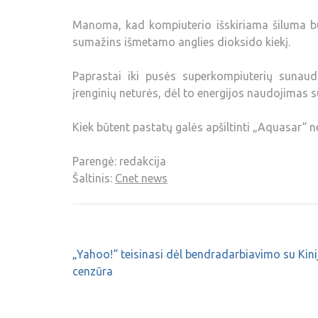
Manoma, kad kompiuterio išskiriama šiluma b
sumažins išmetamo anglies dioksido kiekį.
Paprastai iki pusės superkompiuterių sunaud
įrenginių neturės, dėl to energijos naudojimas 
Kiek būtent pastatų galės apšiltinti „Aquasar“ 
Parengė: redakcija
Šaltinis:
Cnet news
„Yahoo!“ teisinasi dėl bendradarbiavimo su Kini
cenzūra