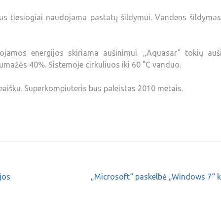
us tiesiogiai naudojama pastatų šildymui. Vandens šildyma
ojamos energijos skiriama aušinimui. „Aquasar“ tokių auš
sumažės 40%. Sistemoje cirkuliuos iki 60 °C vanduo.
neaišku. Superkompiuteris bus paleistas 2010 metais.
jos
„Microsoft“ paskelbė „Windows 7“ k