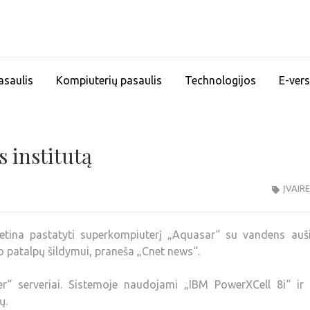
asaulis
Kompiuterių pasaulis
Technologijos
E-vers
 institutą
ĮVAIR
s ketina pastatyti superkompiuterį „Aquasar“ su vandens auš
to patalpų šildymui, praneša „Cnet news“.
“ serveriai. Sistemoje naudojami „IBM PowerXCell 8i“ ir „
ų.