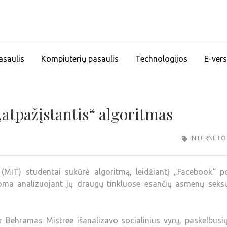
asaulis
Kompiuterių pasaulis
Technologijos
E-vers
„atpažįstantis“ algoritmas
INTERNETO
MIT) studentai sukūrė algoritmą, leidžiantį „Facebook“ po
oma analizuojant jų draugų tinkluose esančių asmenų seksu
r Behramas Mistree išanalizavo socialinius vyrų, paskelbusi