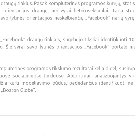
 draugų tinklus. Pasak kompiuterinės programos kūrėjų, statis
orientacijos draugų, nei vyrai heteroseksualai. Tada stud
avo lytinės orientacijos neskelbiančių „Facebook“ narių vyrų
Facebook“ draugų tinklais, sugebėjo tiksliai identifikuoti 10
o. Šie vyrai savo lytinės orientacijos „Facebook“ portale n
mpiuterinės programos tikslumo rezultatai kelia didelį susirū
ose socialiniuose tinkluose. Algoritmai, analizuojantys vir
džia kurti modeliavimo būdus, padedančius identifikuoti ne 
ia „Boston Globe“.