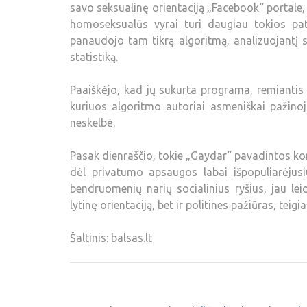
savo seksualinę orientaciją „Facebook“ portale,
homoseksualūs vyrai turi daugiau tokios pat 
panaudojo tam tikrą algoritmą, analizuojantį s
statistiką.
Paaiškėjo, kad jų sukurta programa, remiantis „
kuriuos algoritmo autoriai asmeniškai pažinoj
neskelbė.
Pasak dienraščio, tokie „Gaydar“ pavadintos ko
dėl privatumo apsaugos labai išpopuliarėjusiu
bendruomenių narių socialinius ryšius, jau lei
lytinę orientaciją, bet ir politines pažiūras, teig
Šaltinis:
balsas.lt