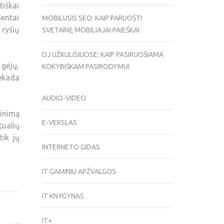
tiškai
entai
MOBILUSIS SEO: KAIP PARUOŠTI
 ryšių
SVETAINĘ MOBILIAJAI PAIEŠKAI
DJ UŽKULISIUOSE: KAIP PASIRUOŠIAMA
 gėjų,
KOKYBIŠKAM PASIRODYMUI
iekada
AUDIO-VIDEO
pinimą
E-VERSLAS
tualių
tik jų
INTERNETO GIDAS
IT GAMINIU APŽVALGOS
IT KNYGYNAS
IT+