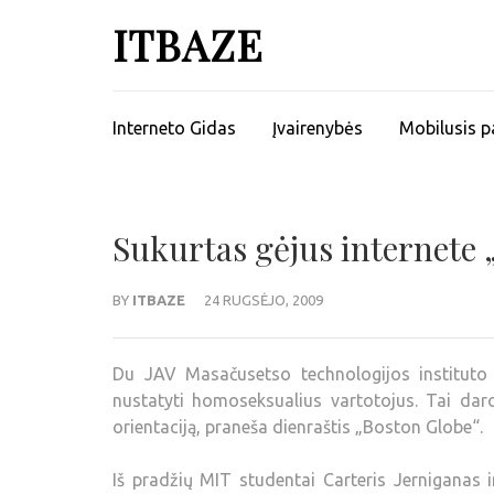
ITBAZE
Interneto Gidas
Įvairenybės
Mobilusis p
Sukurtas gėjus internete 
BY
ITBAZE
24 RUGSĖJO, 2009
Du JAV Masačusetso technologijos instituto (
nustatyti homoseksualius vartotojus. Tai dar
orientaciją, praneša dienraštis „Boston Globe“.
Iš pradžių MIT studentai Carteris Jerniganas i