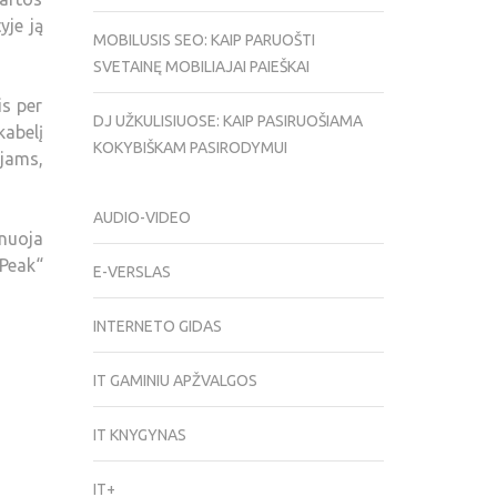
yje ją
MOBILUSIS SEO: KAIP PARUOŠTI
SVETAINĘ MOBILIAJAI PAIEŠKAI
is per
DJ UŽKULISIUOSE: KAIP PASIRUOŠIAMA
kabelį
KOKYBIŠKAM PASIRODYMUI
ojams,
AUDIO-VIDEO
nuoja
Peak“
E-VERSLAS
INTERNETO GIDAS
IT GAMINIU APŽVALGOS
IT KNYGYNAS
IT+