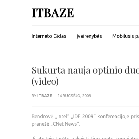
ITBAZE
Interneto Gidas
Įvairenybės
Mobilusis p
Sukurta nauja optinio du
(video)
BY
ITBAZE
24 RUGSĖJO, 2009
Bendrovė „Intel“ „IDF 2009“ konferencijoje pr
pranešė „CNet News“.
Ji ateityje turėtų pakeisti šiuo metu kompiuteri