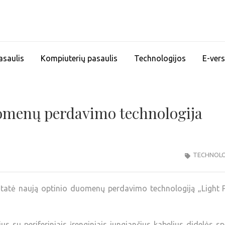
asaulis
Kompiuterių pasaulis
Technologijos
E-vers
omenų perdavimo technologija
TECHNOLO
istatė naują optinio duomenų perdavimo technologiją „Light 
us su periferiniais įrenginiais jungiančius kabelius didelės s