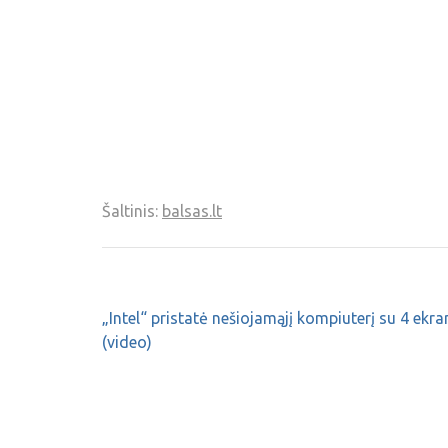
Šaltinis:
balsas.lt
„Intel“ pristatė nešiojamąjį kompiuterį su 4 ekra
(video)