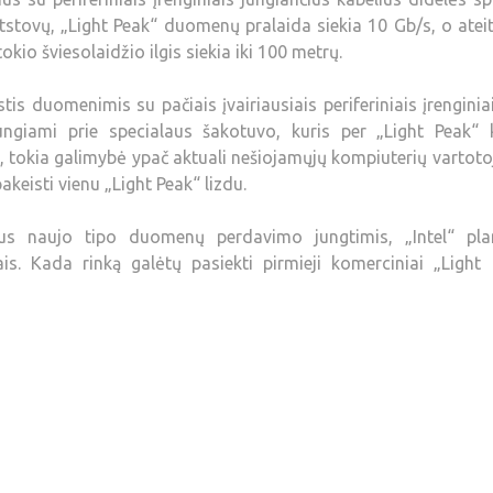
tstovų, „Light Peak“ duomenų pralaida siekia 10 Gb/s, o ateit
kio šviesolaidžio ilgis siekia iki 100 metrų.
tis duomenimis su pačiais įvairiausiais periferiniais įrenginia
 jungiami prie specialaus šakotuvo, kuris per „Light Peak“ 
, tokia galimybė ypač aktuali nešiojamųjų kompiuterių vartot
keisti vienu „Light Peak“ lizdu.
tus naujo tipo duomenų perdavimo jungtimis, „Intel“ pla
is. Kada rinką galėtų pasiekti pirmieji komerciniai „Light 