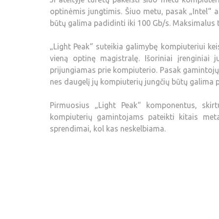
optinėmis jungtimis. Šiuo metu, pasak „Intel“ a
būtų galima padidinti iki 100 Gb/s. Maksimalus to
„Light Peak“ suteikia galimybę kompiuteriui keis
vieną optinę magistralę. Išoriniai įrenginiai
prijungiamas prie kompiuterio. Pasak gamintojų
nes daugelį jų kompiuterių jungčių būtų galima pa
Pirmuosius „Light Peak“ komponentus, skir
kompiuterių gamintojams pateikti kitais meta
sprendimai, kol kas neskelbiama.