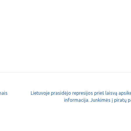
nais
Lietuvoje prasidėjo represijos prieš laisvą apsik
informacija. Junkimės į piratų pa