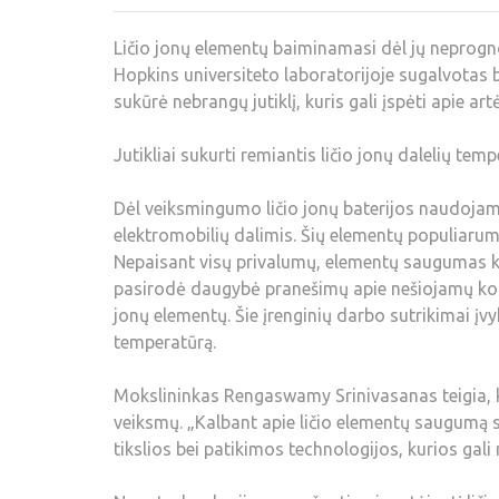
Ličio jonų elementų baiminamasi dėl jų neprogno
Hopkins universiteto laboratorijoje sugalvotas 
sukūrė nebrangų jutiklį, kuris gali įspėti apie ar
Jutikliai sukurti remiantis ličio jonų dalelių tem
Dėl veiksmingumo ličio jonų baterijos naudojamo
elektromobilių dalimis. Šių elementų populiaru
Nepaisant visų privalumų, elementų saugumas kel
pasirodė daugybė pranešimų apie nešiojamų komp
jonų elementų. Šie įrenginių darbo sutrikimai įvy
temperatūrą.
Mokslininkas Rengaswamy Srinivasanas teigia, kad
veiksmų. „Kalbant apie ličio elementų saugumą s
tikslios bei patikimos technologijos, kurios gal