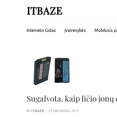
ITBAZE
Interneto Gidas
Įvairenybės
Mobilusis p
Sugalvota, kaip ličio jon
BY
ITBAZE
27 GRUODŽIO, 2011