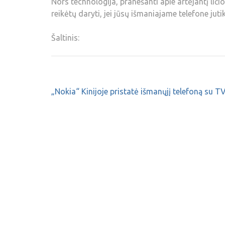
Nors technologija, pranešanti apie artėjantį lič
reikėtų daryti, jei jūsų išmaniajame telefone juti
Šaltinis:
„Nokia“ Kinijoje pristatė išmanųjį telefoną su T