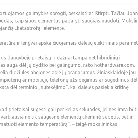
zuojamos galimybės sprogti, perkaisti ar ištirpti. Tačiau Joh
būdas, kaip šiuos elementus padaryti saugiais naudoti. Moksli
tėjančią „katastrofą“ elemente.
peratūra ir lengvai apskaičiuojamais dalelių elektriniais paramet
s daugybėje prietaisų ir dažnai tampa net hibridinių ir
mas auga dėl jų dydžio bei galingumo, rašo hothardware.com.
ia didžiules abejones apie jų pranašumus. Žiniasklaidoje jau
iuterių ar mobiliųjų telefonų užsidegimus ar sugedimus dėl 
ksta dėl terminio „nutekėjimo“, kai dalelės pasiekia kritinę
 prietaisai sugesti gali per kelias sekundes, jei nesiimta būt
varbiausia ne tik saugesnė elementų cheminė sudėtis, bet ir
i matuoti elemento temperatūrą“, – teigė mokslininkas.