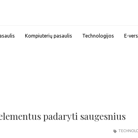
asaulis
Kompiuterių pasaulis
Technologijos
E-vers
ų elementus padaryti saugesnius
TECHNOLO