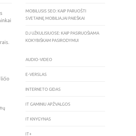
MOBILUSIS SEO: KAIP PARUOŠTI
ns
SVETAINĘ MOBILIAJAI PAIEŠKAI
ninkai
DJ UŽKULISIUOSE: KAIP PASIRUOŠIAMA
KOKYBIŠKAM PASIRODYMUI
rais.
AUDIO-VIDEO
E-VERSLAS
ličio
INTERNETO GIDAS
IT GAMINIU APŽVALGOS
inų
IT KNYGYNAS
IT+