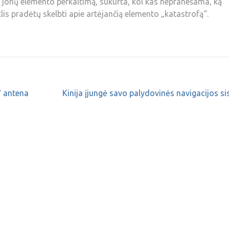
io jonų elemento perkaitimą, sukurta, kol kas nepranešama, ką
klis pradėtų skelbti apie artėjančią elemento „katastrofą“.
V antena
Kinija įjungė savo palydovinės navigacijos s