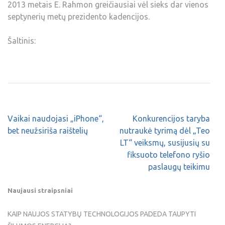
2013 metais E. Rahmon greičiausiai vėl sieks dar vienos
septynerių metų prezidento kadencijos.
Šaltinis:
Vaikai naudojasi „iPhone“,
Konkurencijos taryba
bet neužsiriša raištelių
nutraukė tyrimą dėl „Teo
LT“ veiksmų, susijusių su
fiksuoto telefono ryšio
paslaugų teikimu
Naujausi straipsniai
KAIP NAUJOS STATYBŲ TECHNOLOGIJOS PADEDA TAUPYTI