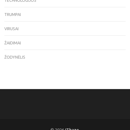
TECHNOLOGIJOS
TRUMPAI
VIRUSAI
ŽAIDIMAI
ŽODYNĖLIS
© 2026
ITbaze
.