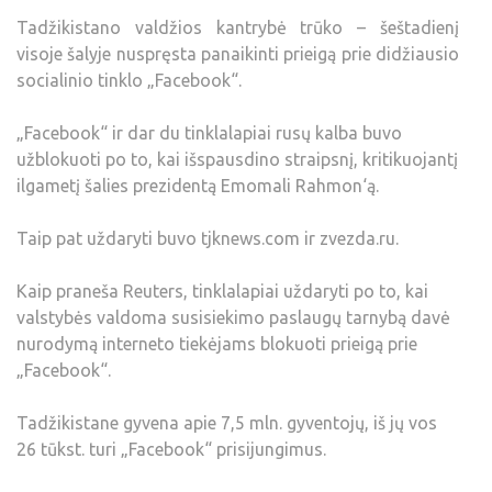
Tadžikistano valdžios kantrybė trūko – šeštadienį
visoje šalyje nuspręsta panaikinti prieigą prie didžiausio
socialinio tinklo „Facebook“.
„Facebook“ ir dar du tinklalapiai rusų kalba buvo
užblokuoti po to, kai išspausdino straipsnį, kritikuojantį
ilgametį šalies prezidentą Emomali Rahmon‘ą.
Taip pat uždaryti buvo tjknews.com ir zvezda.ru.
Kaip praneša Reuters, tinklalapiai uždaryti po to, kai
valstybės valdoma susisiekimo paslaugų tarnybą davė
nurodymą interneto tiekėjams blokuoti prieigą prie
„Facebook“.
Tadžikistane gyvena apie 7,5 mln. gyventojų, iš jų vos
26 tūkst. turi „Facebook“ prisijungimus.