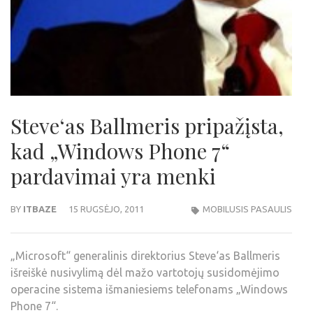
Steve‘as Ballmeris pripažįsta,
kad „Windows Phone 7“
pardavimai yra menki
BY
ITBAZE
15 RUGSĖJO, 2011
MOBILUSIS PASAULIS
„Microsoft“ generalinis direktorius Steve‘as Ballmeris
išreiškė nusivylimą dėl mažo vartotojų susidomėjimo
operacine sistema išmaniesiems telefonams „Windows
Phone 7“.