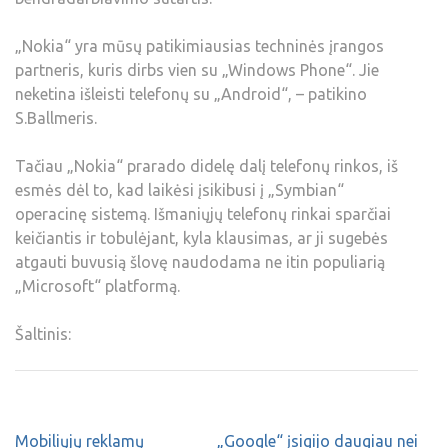
„Nokia“ yra mūsų patikimiausias techninės įrangos
partneris, kuris dirbs vien su „Windows Phone“. Jie
neketina išleisti telefonų su „Android“, – patikino
S.Ballmeris.
Tačiau „Nokia“ prarado didelę dalį telefonų rinkos, iš
esmės dėl to, kad laikėsi įsikibusi į „Symbian“
operacinę sistemą. Išmaniųjų telefonų rinkai sparčiai
keičiantis ir tobulėjant, kyla klausimas, ar ji sugebės
atgauti buvusią šlovę naudodama ne itin populiarią
„Microsoft“ platformą.
Šaltinis:
Mobiliųjų reklamų
„Google“ įsigijo daugiau nei