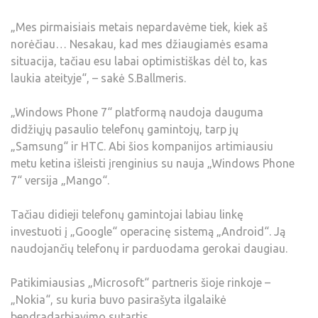
„Mes pirmaisiais metais nepardavėme tiek, kiek aš
norėčiau… Nesakau, kad mes džiaugiamės esama
situacija, tačiau esu labai optimistiškas dėl to, kas
laukia ateityje“, – sakė S.Ballmeris.
„Windows Phone 7“ platformą naudoja dauguma
didžiųjų pasaulio telefonų gamintojų, tarp jų
„Samsung“ ir HTC. Abi šios kompanijos artimiausiu
metu ketina išleisti įrenginius su nauja „Windows Phone
7“ versija „Mango“.
Tačiau didieji telefonų gamintojai labiau linkę
investuoti į „Google“ operacinę sistemą „Android“. Ją
naudojančių telefonų ir parduodama gerokai daugiau.
Patikimiausias „Microsoft“ partneris šioje rinkoje –
„Nokia“, su kuria buvo pasirašyta ilgalaikė
bendradarbiavimo sutartis.