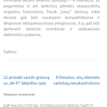
Minimalus ekrano lenkimo spindulys – 4 milimetrai, jis
pagamintas iš ant lanksčios plėvelės atspausdintų
organinių tranzistorių. Pasak „Sony“ atstovų, tokie
ekranai gali būti naudojami kompaktiškuose ir
lengvuose nešiojamuosiuose įrenginiuose, iš jų gali būti
gaminami lankstūs monitoriai ir vadinamasis
elektroninis popierius.
Šaltinis:
LG pristatė vaizdo grotuvą
R.Šimašius: visų interneto
su „Wi-Fi“ belaidžiu ryšiu
vartotojų nesukontroliuosi
Naujausi straipsniai
KAIP NAUJOS STATYBŲ TECHNOLOGIJOS PADEDA TAUPYTI