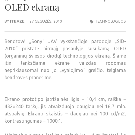
OLED ekraną
BY
ITBAZE
27 GEGUŽĖS, 2010
TECHNOLOGIJOS
Bendrovė „Sony“ JAV vykstančioje parodoje „SID-
2010“ pristatė pirmąjį pasaulyje susukamą OLED
(organinių šviesos diodų) technologijos ekraną. Šiame
itin lanksčiame ekrane vaizdas rodomas
nepriklausomai nuo jo „vyniojimo“ greičio, teigiama
bendrovės pranešime.
Ekrano prototipo įstrižainės ilgis – 10,4 cm, raiška –
432×240 taškų, jis atvaizduoja daugiau nei 16,7 mln.
atspalvių. Ekrano skaistis – daugiau nei 100 cd/m2,
kontrastingumas – 1000:1.