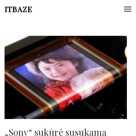
ITBAZE
„Sony“ sukūrė susukamą