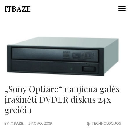
ITBAZE
„Sony Optiarc“ naujiena galės
įrašinėti DVD±R diskus 24x
greičiu
BY
ITBAZE
3 KOVO, 2009
TECHNOLOGIJOS