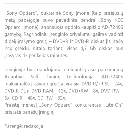
„Sony Optiarc“, dukterinė Sony įmonė (taip praėjusių
metų pabaigoje buvo pavadinta bendra „Sony NEC
Optiarc“ įmonė), anonsuoja optinio kaupiklio AD-7240S
gamybą. Pagrindiniu įrenginio privalumu galima vadinti
didelį įrašymo greitį – DVD+R ir DVD-R diskus jis įrašo
24x greičiu. Kitaip tariant, visas 4,7 Gb diskas bus
įrašytas tik per kelias minutes.
Įrenginyje bus naudojama didinanti įrašo patikimumą
Adaptive Self Tuning technologija. AD-7240S
maksimalūs įrašymo greičiai yra šie: DVD-R/+R SL – 24x,
DVD-R DL ir DVD-RAM – 12x, DVD+RW – 8x, DVD-RW –
6x, CD-R – 48x, CD-RW – 32x.
Praeitą mėnesį „Sony Optiarc“ konkurentas „Lite-On“
pristatė panašų įrenginį.
Parengė: redakcija