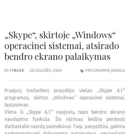
„Skype“, skirtoje „Windows“
operacinei sistemai, atsirado
bendro ekrano palaikymas
BY
ITBAZE
28 GEGUŽĖS, 2009
PROGRAMINĖ ĮRANGA
Praėjusį trečiadienį prasidėjo viešas „Skype 4.1“
programos, skirtos „Windows“ operacinei sistemai,
testavimas.
Viena iš „Skype 4,1“ naujovių tapo bendro ekrano
naudojimo funkcija. Šis režimas leidžia perduoti
darbastalio vaizdą pašnekovui. Taip, pavyzdžiui, galima
pademonstruoti dokumento pataisymus, nesiunčiant