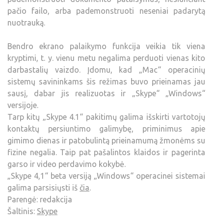
pačio failo, arba pademonstruoti neseniai padarytą
nuotrauką.
Bendro ekrano palaikymo funkcija veikia tik viena
kryptimi, t. y. vienu metu negalima perduoti vienas kito
darbastalių vaizdo. Įdomu, kad „Mac“ operacinių
sistemų savininkams šis režimas buvo prieinamas jau
sausį, dabar jis realizuotas ir „Skype“ „Windows“
versijoje.
Tarp kitų „Skype 4.1“ pakitimų galima išskirti vartotojų
kontaktų persiuntimo galimybę, priminimus apie
gimimo dienas ir patobulintą prieinamumą žmonėms su
fizine negalia. Taip pat pašalintos klaidos ir pagerinta
garso ir video perdavimo kokybė.
„Skype 4,1“ beta versiją „Windows“ operacinei sistemai
galima parsisiųsti iš
čia
.
Parengė: redakcija
Šaltinis:
Skype