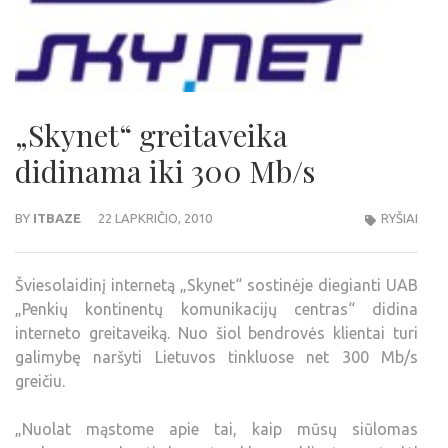
„Skynet“ greitaveika
didinama iki 300 Mb/s
BY
ITBAZE
22 LAPKRIČIO, 2010
RYŠIAI
Šviesolaidinį internetą „Skynet“ sostinėje diegianti UAB
„Penkių kontinentų komunikacijų centras“ didina
interneto greitaveiką. Nuo šiol bendrovės klientai turi
galimybę naršyti Lietuvos tinkluose net 300 Mb/s
greičiu.
„Nuolat mąstome apie tai, kaip mūsų siūlomas