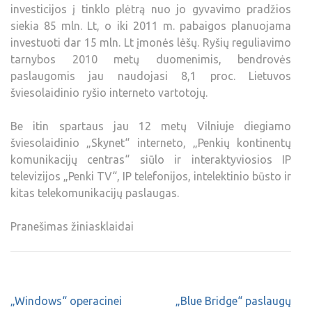
investicijos į tinklo plėtrą nuo jo gyvavimo pradžios
siekia 85 mln. Lt, o iki 2011 m. pabaigos planuojama
investuoti dar 15 mln. Lt įmonės lėšų. Ryšių reguliavimo
tarnybos 2010 metų duomenimis, bendrovės
paslaugomis jau naudojasi 8,1 proc. Lietuvos
šviesolaidinio ryšio interneto vartotojų.
Be itin spartaus jau 12 metų Vilniuje diegiamo
šviesolaidinio „Skynet“ interneto, „Penkių kontinentų
komunikacijų centras“ siūlo ir interaktyviosios IP
televizijos „Penki TV“, IP telefonijos, intelektinio būsto ir
kitas telekomunikacijų paslaugas.
Pranešimas žiniasklaidai
„Windows“ operacinei
„Blue Bridge“ paslaugų