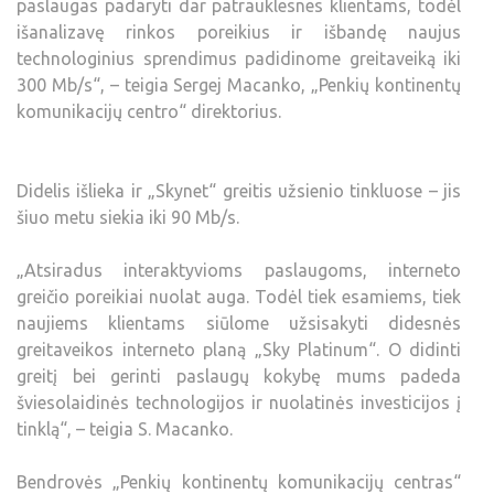
paslaugas padaryti dar patrauklesnes klientams, todėl
išanalizavę rinkos poreikius ir išbandę naujus
technologinius sprendimus padidinome greitaveiką iki
300 Mb/s“, – teigia Sergej Macanko, „Penkių kontinentų
komunikacijų centro“ direktorius.
Didelis išlieka ir „Skynet“ greitis užsienio tinkluose – jis
šiuo metu siekia iki 90 Mb/s.
„Atsiradus interaktyvioms paslaugoms, interneto
greičio poreikiai nuolat auga. Todėl tiek esamiems, tiek
naujiems klientams siūlome užsisakyti didesnės
greitaveikos interneto planą „Sky Platinum“. O didinti
greitį bei gerinti paslaugų kokybę mums padeda
šviesolaidinės technologijos ir nuolatinės investicijos į
tinklą“, – teigia S. Macanko.
Bendrovės „Penkių kontinentų komunikacijų centras“