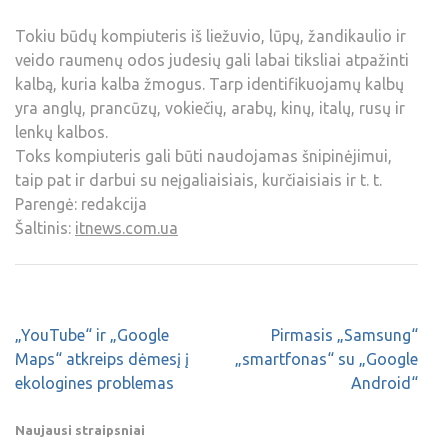
Tokiu būdų kompiuteris iš liežuvio, lūpų, žandikaulio ir
veido raumenų odos judesių gali labai tiksliai atpažinti
kalbą, kuria kalba žmogus. Tarp identifikuojamų kalbų
yra anglų, prancūzų, vokiečių, arabų, kinų, italų, rusų ir
lenkų kalbos.
Toks kompiuteris gali būti naudojamas šnipinėjimui,
taip pat ir darbui su neįgaliaisiais, kurčiaisiais ir t. t.
Parengė: redakcija
Šaltinis:
itnews.com.ua
„YouTube“ ir „Google
Pirmasis „Samsung“
Maps“ atkreips dėmesį į
„smartfonas“ su „Google
ekologines problemas
Android“
Naujausi straipsniai