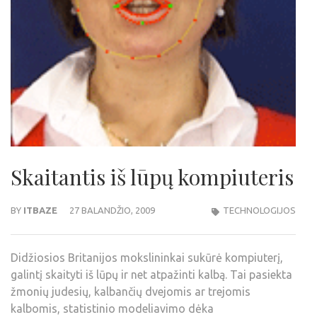
Skaitantis iš lūpų kompiuteris
BY
ITBAZE
27 BALANDŽIO, 2009
TECHNOLOGIJOS
Didžiosios Britanijos mokslininkai sukūrė kompiuterį,
galintį skaityti iš lūpų ir net atpažinti kalbą. Tai pasiekta
žmonių judesių, kalbančių dvejomis ar trejomis
kalbomis, statistinio modeliavimo dėka