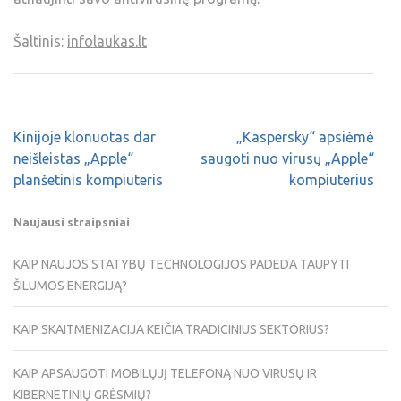
Šaltinis:
infolaukas.lt
Kinijoje klonuotas dar
„Kaspersky“ apsiėmė
neišleistas „Apple“
saugoti nuo virusų „Apple“
planšetinis kompiuteris
kompiuterius
Naujausi straipsniai
KAIP NAUJOS STATYBŲ TECHNOLOGIJOS PADEDA TAUPYTI
ŠILUMOS ENERGIJĄ?
KAIP SKAITMENIZACIJA KEIČIA TRADICINIUS SEKTORIUS?
KAIP APSAUGOTI MOBILŲJĮ TELEFONĄ NUO VIRUSŲ IR
KIBERNETINIŲ GRĖSMIŲ?