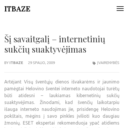
ITBAZE
Šį savaitgalį – internetinių
sukčių suaktyvėjimas
BY
ITBAZE
29 SPALIO, 2009
ĮVAIRENYBĖS
Artėjant Visų šventųjų dienos išvakarėms ir jaunimo
pamėgtai Helovino šventei interneto naudotojai turėtų
būti atidesni – laukiamas kibernetinių sukčių
suaktyvėjimas. Žinodami, kad švenčių laikotarpiu
išauga interneto naudojimas jie, prisidengę Helovino
pokštais, mėgins į savo pinkles įvilioti kuo daugiau
žmonių. ESET ekspertai rekomenduoja ypač atidiems