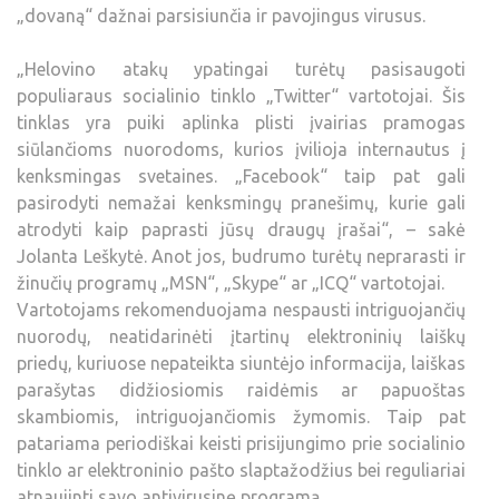
„dovaną“ dažnai parsisiunčia ir pavojingus virusus.
„Helovino atakų ypatingai turėtų pasisaugoti
populiaraus socialinio tinklo „Twitter“ vartotojai. Šis
tinklas yra puiki aplinka plisti įvairias pramogas
siūlančioms nuorodoms, kurios įvilioja internautus į
kenksmingas svetaines. „Facebook“ taip pat gali
pasirodyti nemažai kenksmingų pranešimų, kurie gali
atrodyti kaip paprasti jūsų draugų įrašai“, – sakė
Jolanta Leškytė. Anot jos, budrumo turėtų neprarasti ir
žinučių programų „MSN“, „Skype“ ar „ICQ“ vartotojai.
Vartotojams rekomenduojama nespausti intriguojančių
nuorodų, neatidarinėti įtartinų elektroninių laiškų
priedų, kuriuose nepateikta siuntėjo informacija, laiškas
parašytas didžiosiomis raidėmis ar papuoštas
skambiomis, intriguojančiomis žymomis. Taip pat
patariama periodiškai keisti prisijungimo prie socialinio
tinklo ar elektroninio pašto slaptažodžius bei reguliariai
atnaujinti savo antivirusinę programą.