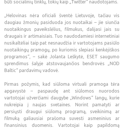
būti socialinių tinklų, tokių kaip „Twitter“ naudotojams.
„Helovinas nėra oficiali šventė Lietuvoje, tačiau vis
daugiau žmonių pasiduoda jos nuotaikai – jie siunčia
nuotaikingus paveikslėlius, filmukus, dalijasi jais su
draugais ir artimaisiais. Tuo naudodamiesi internetiniai
nusikaltėliai taip pat nesnaudžia ir vartotojams pasiūlo
nuotaikingų pramogų, po kuriomis slepiasi kenkėjiškos
programos“, – sakė Jolanta Leškytė, ESET saugumo
sprendimus šalyje atstovaujančios bendrovės „NOD
Baltic“ pardavimų vadovė.
Pirmas požymis, kad siūloma virtuali pramoga tėra
apgavystė – paspaudę ant siūlomos nuorodos
vartotojai užverčiami daugybe „Windows“ langų, kurie
nukreipia į naujas svetaines. Norint pamatyti ar
persiųsti draugui siūlomą programą, sveikinimą ar
filmuką galiausiai prašoma suvesti asmeninius ar
finansinius duomenis. Vartotojai kaip papildomą