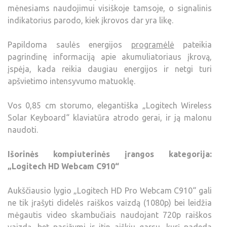
mėnesiams naudojimui visiškoje tamsoje, o signalinis
indikatorius parodo, kiek įkrovos dar yra likę.
Papildoma saulės energijos
programėlė
pateikia
pagrindinę informaciją apie akumuliatoriaus įkrovą,
įspėja, kada reikia daugiau energijos ir netgi turi
apšvietimo intensyvumo matuoklę.
Vos 0,85 cm storumo, elegantiška „Logitech Wireless
Solar Keyboard“ klaviatūra atrodo gerai, ir ją malonu
naudoti.
Išorinės kompiuterinės įrangos kategorija:
„Logitech HD Webcam C910“
Aukščiausio lygio „Logitech HD Pro Webcam C910“ gali
ne tik įrašyti didelės raiškos vaizdą (1080p) bei leidžia
mėgautis video skambučiais naudojant 720p raiškos