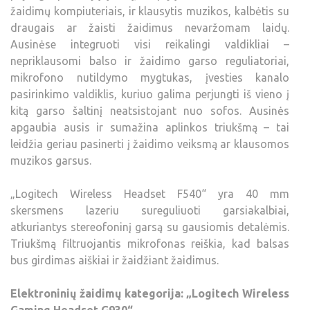
žaidimų kompiuteriais, ir klausytis muzikos, kalbėtis su
draugais ar žaisti žaidimus nevaržomam laidų.
Ausinėse integruoti visi reikalingi valdikliai –
nepriklausomi balso ir žaidimo garso reguliatoriai,
mikrofono nutildymo mygtukas, įvesties kanalo
pasirinkimo valdiklis, kuriuo galima perjungti iš vieno į
kitą garso šaltinį neatsistojant nuo sofos. Ausinės
apgaubia ausis ir sumažina aplinkos triukšmą – tai
leidžia geriau pasinerti į žaidimo veiksmą ar klausomos
muzikos garsus.
„Logitech Wireless Headset F540“ yra 40 mm
skersmens lazeriu sureguliuoti garsiakalbiai,
atkuriantys stereofoninį garsą su gausiomis detalėmis.
Triukšmą filtruojantis mikrofonas reiškia, kad balsas
bus girdimas aiškiai ir žaidžiant žaidimus.
Elektroninių žaidimų kategorija: „Logitech Wireless