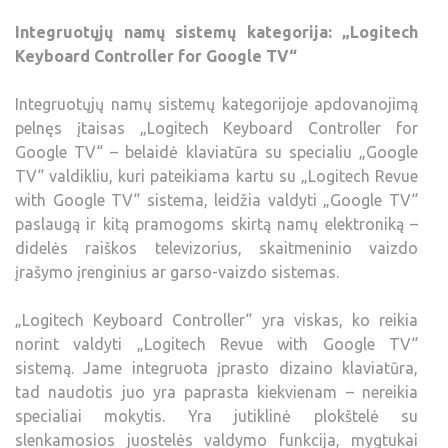
Integruotųjų namų sistemų kategorija: „Logitech
Keyboard Controller for Google TV“
Integruotųjų namų sistemų kategorijoje apdovanojimą
pelnęs įtaisas „Logitech Keyboard Controller for
Google TV“ – belaidė klaviatūra su specialiu „Google
TV“ valdikliu, kuri pateikiama kartu su „Logitech Revue
with Google TV“ sistema, leidžia valdyti „Google TV“
paslaugą ir kitą pramogoms skirtą namų elektroniką –
didelės raiškos televizorius, skaitmeninio vaizdo
įrašymo įrenginius ar garso-vaizdo sistemas.
„Logitech Keyboard Controller“ yra viskas, ko reikia
norint valdyti „Logitech Revue with Google TV“
sistemą. Jame integruota įprasto dizaino klaviatūra,
tad naudotis juo yra paprasta kiekvienam – nereikia
specialiai mokytis. Yra jutiklinė plokštelė su
slenkamosios juostelės valdymo funkcija, mygtukai