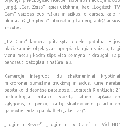
prijungti prie „Logitech Revue“ sistemos naudojant USB
jungtį. „Carl Zeiss“ lęšiai užtikrina, kad „Logitech TV
Cam“ vaizdas bus ryškus ir aiškus, o garsas, kaip ir
tikimasi iš „Logitech“ internetinių kamerų, aukščiausios
kokybės.
„TV Cam“ kamera pritaikyta didelei patalpai – jos
plačiakampis objektyvas aprėpia daugiau vaizdo, taigi
vienu metu į kadrą tilps visa šeimyna ir draugai. Taip
bendrauti patogiau ir natūraliau.
Kameroje integruoti du skaitmeniniai kryptiniai
mikrofonai sumažina triukšmą ir aidus, kurie neretai
pasitaiko didesnėse patalpose. „Logitech RightLight 2“
technologija pritaiko vaizdą silpno apšvietimo
sąlygoms, o penkių kartų skaitmeninio priartinimo
galimybė leidžia pasikalbėti „akis į akį“.
„Logitech Revue“, „Logitech TV Cam“ ir „Vid HD“