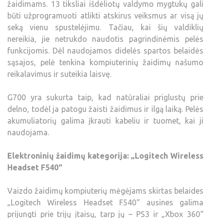
žaidimams. 13 tiksliai išdėliotų valdymo mygtukų gali
būti užprogramuoti atlikti atskirus veiksmus ar visą jų
seką vienu spustelėjimu. Tačiau, kai šių valdiklių
nereikia, jie netrukdo naudotis pagrindinėmis pelės
funkcijomis. Dėl naudojamos didelės spartos belaidės
sąsajos, pelė tenkina kompiuterinių žaidimų našumo
reikalavimus ir suteikia laisvę.
G700 yra sukurta taip, kad natūraliai priglustų prie
delno, todėl ja patogu žaisti žaidimus ir ilgą laiką. Pelės
akumuliatorių galima įkrauti kabeliu ir tuomet, kai ji
naudojama.
Elektroninių žaidimų kategorija: „Logitech Wireless
Headset F540“
Vaizdo žaidimų kompiuterių mėgėjams skirtas belaides
„Logitech Wireless Headset F540“ ausines galima
prijungti prie trijų įtaisų, tarp jų – PS3 ir „Xbox 360“