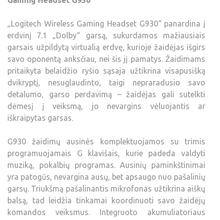
Gaming Headset G930“
„Logitech Wireless Gaming Headset G930“ panardina į
erdvinį 7.1 „Dolby“ garsą, sukurdamos mažiausiais
garsais užpildytą virtualią erdvę, kurioje žaidėjas išgirs
savo oponentą anksčiau, nei šis jį pamatys. Žaidimams
pritaikyta belaidžio ryšio sąsaja užtikrina visapusišką
dvikryptį, nesuglaudinto, taigi nepraradusio savo
detalumo, garso perdavimą – žaidėjas gali sutelkti
dėmesį į veiksmą, jo nevargins vėluojantis ar
iškraipytas garsas.
G930 žaidimų ausinės komplektuojamos su trimis
programuojamais G klavišais, kurie padeda valdyti
muziką, pokalbių programas. Ausinių paminkštinimai
yra patogūs, nevargina ausų, bet apsaugo nuo pašalinių
garsų. Triukšmą pašalinantis mikrofonas užtikrina aiškų
balsą, tad leidžia tinkamai koordinuoti savo žaidėjų
komandos veiksmus. Integruoto akumuliatoriaus