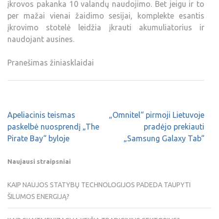
įkrovos pakanka 10 valandų naudojimo. Bet jeigu ir to
per mažai vienai žaidimo sesijai, komplekte esantis
įkrovimo stotelė leidžia įkrauti akumuliatorius ir
naudojant ausines.
Pranešimas žiniasklaidai
Apeliacinis teismas
„Omnitel“ pirmoji Lietuvoje
paskelbė nuosprendį „The
pradėjo prekiauti
Pirate Bay“ byloje
„Samsung Galaxy Tab“
Naujausi straipsniai
KAIP NAUJOS STATYBŲ TECHNOLOGIJOS PADEDA TAUPYTI
ŠILUMOS ENERGIJĄ?