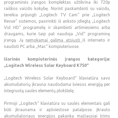
programinės įrangos komplektas užtikrina iki 720p
raiškos vaizdo kokybę. Norint paskambinti su vaizdu,
tereikia prijungti „Logitech TV Cam“ prie „Logitech
Revue“ sistemos, pasirinkti iš anksto įdiegtą „Logitech
Vid HD“ programėlę ir skambinti artimiesiems arba
draugams, kurie taip pat naudoja „Vid“ programinę
įrangą. Ją
nemokamai galima atsiųsti
iš interneto ir
naudoti PC arba „Mac“ kompiuteriuose.
Išorinės kompiuterinės įrangos kategorija:
„Logitech Wireless Solar Keyboard K750“
„Logitech Wireless Solar Keyboard“ klaviatūra savo
akumuliatorių įkrauna naudodama šviesos energiją per
integruotą saulės elementų plokštelę.
Pirmoji „Logitech“ klaviatūra su saulės elementais gali
būti įkraunama ir apšviestose patalpose. Įkrauto
akumuliatoriaus energijos pakanka mažiausiai trims