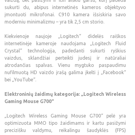
vaizdą, bet pasižymi ir itin aiškiu garsu, kurį padeda
sukurti du, abipus internetinės kameros objektyvo
įmontuoti mikrofonai. C910 kamera išsiskiria savo
moderniu minimalizmu – yra tik 2,5 cm storio.
Kiekvienoje naujoje „Logitech“ didelės raiškos
internetinėje kameroje naudojama „Logitech Fluid
Crystal“ technologija, padedanti sukurti ryškius
vaizdus, sklandžiai perteikti judesį ir natūraliai
atrodančias spalvas. Vienu mygtuko paspaudimu
nufilmuotą HD vaizdo įrašą galima įkelti į „Facebook“
bei „YouTube“.
Elektroninių žaidimų kategorija: „Logitech Wireless
Gaming Mouse G700“
„Logitech Wireless Gaming Mouse G700“ pelė yra
optimizuota MMO tipo žaidimams ir kartu pasižymi
precizišku valdymu, reikalingu šaudyklės (FPS)