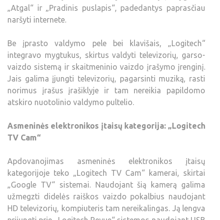
„Atgal“ ir „Pradinis puslapis“, padedantys paprasčiau
naršyti internete.
Be įprasto valdymo pele bei klavišais, „Logitech“
integravo mygtukus, skirtus valdyti televizorių, garso-
vaizdo sistemą ir skaitmeninio vaizdo įrašymo įrenginį.
Jais galima įjungti televizorių, pagarsinti muziką, rasti
norimus įrašus įrašiklyje ir tam nereikia papildomo
atskiro nuotolinio valdymo pultelio.
Asmeninės elektronikos įtaisų kategorija: „Logitech
TV Cam“
Apdovanojimas asmeninės elektronikos įtaisų
kategorijoje teko „Logitech TV Cam“ kamerai, skirtai
„Google TV“ sistemai. Naudojant šią kamerą galima
užmegzti didelės raiškos vaizdo pokalbius naudojant
HD televizorių, kompiuteris tam nereikalingas. Ją lengva