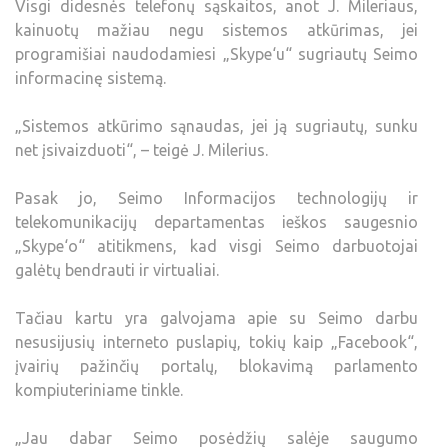
Visgi didesnės telefonų sąskaitos, anot J. Mileriaus,
kainuotų mažiau negu sistemos atkūrimas, jei
programišiai naudodamiesi „Skype‘u“ sugriautų Seimo
informacinę sistemą.
„Sistemos atkūrimo sąnaudas, jei ją sugriautų, sunku
net įsivaizduoti“, – teigė J. Milerius.
Pasak jo, Seimo Informacijos technologijų ir
telekomunikacijų departamentas ieškos saugesnio
„Skype‘o“ atitikmens, kad visgi Seimo darbuotojai
galėtų bendrauti ir virtualiai.
Tačiau kartu yra galvojama apie su Seimo darbu
nesusijusių interneto puslapių, tokių kaip „Facebook“,
įvairių pažinčių portalų, blokavimą parlamento
kompiuteriniame tinkle.
„Jau dabar Seimo posėdžių salėje saugumo