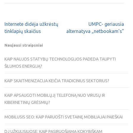
Internete didėja užkrėstų
UMPC- geriausia
tinklapių skaičius
alternatyva „netbookam’s”
Naujausi straipsniai
KAIP NAUJOS STATYBŲ TECHNOLOGIJOS PADEDA TAUPYTI
ŠILUMOS ENERGIJĄ?
KAIP SKAITMENIZACIJA KEIČIA TRADICINIUS SEKTORIUS?
KAIP APSAUGOTI MOBILŲJĮ TELEFONĄ NUO VIRUSŲ IR
KIBERNETINIŲ GRĖSMIŲ?
MOBILUSIS SEO: KAIP PARUOŠTI SVETAINĘ MOBILIAJAI PAIEŠKAI
DJ UŽKULISIUOSE: KAIP PASIRUOŠIAMA KOKYBIŠKAM