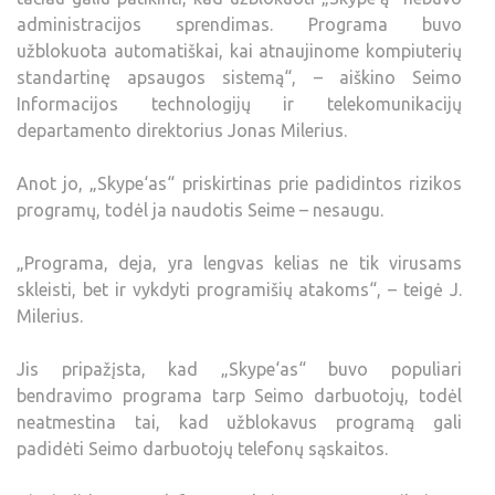
administracijos sprendimas. Programa buvo
užblokuota automatiškai, kai atnaujinome kompiuterių
standartinę apsaugos sistemą“, – aiškino Seimo
Informacijos technologijų ir telekomunikacijų
departamento direktorius Jonas Milerius.
Anot jo, „Skype‘as“ priskirtinas prie padidintos rizikos
programų, todėl ja naudotis Seime – nesaugu.
„Programa, deja, yra lengvas kelias ne tik virusams
skleisti, bet ir vykdyti programišių atakoms“, – teigė J.
Milerius.
Jis pripažįsta, kad „Skype‘as“ buvo populiari
bendravimo programa tarp Seimo darbuotojų, todėl
neatmestina tai, kad užblokavus programą gali
padidėti Seimo darbuotojų telefonų sąskaitos.