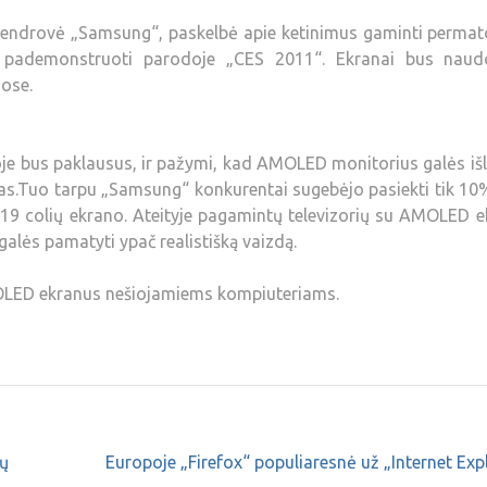
bendrovė „Samsung“, paskelbė apie ketinimus gaminti perma
s pademonstruoti parodoje „CES 2011“. Ekranai bus naud
uose.
koje bus paklausus, ir pažymi, kad AMOLED monitorius galės išl
as.Tuo tarpu „Samsung“ konkurentai sugebėjo pasiekti tik 10%
s 19 colių ekrano. Ateityje pagamintų televizorių su AMOLED 
 galės pamatyti ypač realistišką vaizdą.
MOLED ekranus nešiojamiems kompiuteriams.
ių
Europoje „Firefox“ populiaresnė už „Internet Exp