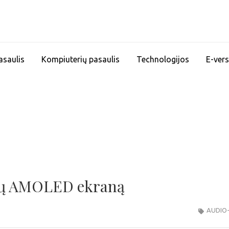
asaulis
Kompiuterių pasaulis
Technologijos
E-vers
lių AMOLED ekraną
AUDIO