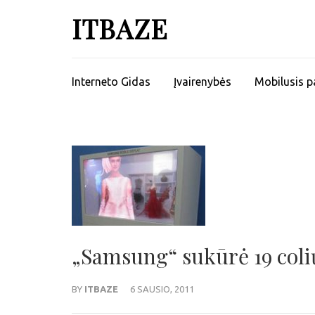
ITBAZE
Interneto Gidas
Įvairenybės
Mobilusis p
„Samsung“ sukūrė 19 co
BY
ITBAZE
6 SAUSIO, 2011