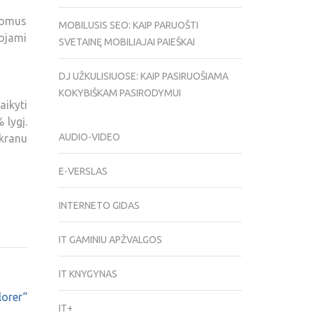
tomus
MOBILUSIS SEO: KAIP PARUOŠTI
ojami
SVETAINĘ MOBILIAJAI PAIEŠKAI
DJ UŽKULISIUOSE: KAIP PASIRUOŠIAMA
KOKYBIŠKAM PASIRODYMUI
aikyti
 lygį.
AUDIO-VIDEO
ekranu
E-VERSLAS
INTERNETO GIDAS
IT GAMINIU APŽVALGOS
IT KNYGYNAS
lorer“
IT+