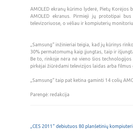
AMOLED ekranų kūrimo lyderė, Pietų Korėjos 
AMOLED ekranus. Pirmieji jų prototipai bu
televizoriuose, o vėliau ir kompiuterių monitori
„Samsung“ inžinieriai teigia, kad jų kūrinys rin
30% permatomumą kaip įjungtas, taip ir išjungt
Be to, rinkoje nėra nė vieno šios technologijo
pirkėjai žiūrėdami televizijos laidas arba filmus
„Samsung“ taip pat ketina gaminti 14 colių A
Parengė: redakcija
„CES 2011“ debiutuos 80 planšetinių kompiuter