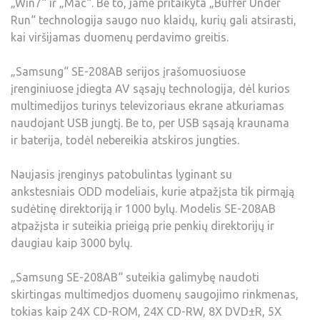
„Win7“ ir „Mac“. Be to, jame pritaikyta „Buffer Under
Run“ technologija saugo nuo klaidų, kurių gali atsirasti,
kai viršijamas duomenų perdavimo greitis.
„Samsung“ SE-208AB serijos įrašomuosiuose
įrenginiuose įdiegta AV sąsajų technologija, dėl kurios
multimedijos turinys televizoriaus ekrane atkuriamas
naudojant USB jungtį. Be to, per USB sąsają kraunama
ir baterija, todėl nebereikia atskiros jungties.
Naujasis įrenginys patobulintas lyginant su
ankstesniais ODD modeliais, kurie atpažįsta tik pirmąją
sudėtinę direktoriją ir 1000 bylų. Modelis SE-208AB
atpažįsta ir suteikia prieigą prie penkių direktorijų ir
daugiau kaip 3000 bylų.
„Samsung SE-208AB“ suteikia galimybę naudoti
skirtingas multimedjos duomenų saugojimo rinkmenas,
tokias kaip 24X CD-ROM, 24X CD-RW, 8X DVD±R, 5X