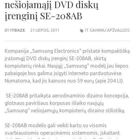
nešiojamąjį DVD diskų
įrenginį SE-208AB
BY
ITBAZE
21 LIEPOS, 2011
IT GAMINIU APŽVALGOS
Kompanija „Samsung Electronics“ pristatė kompaktišką
įrašomąjį DVD diskų įrenginį SE-208AB, skirtą
kompiuterių rinkai. Naująjį „Samsung“ modelį jau liepos
pabaigoje bus galima įsigyti interneto parduotuvėse.
Numatoma, kad jis kainuos nuo 59 eurų (apie 204 Lt).
SE-208AB pritaikyta aerodinaminio dizaino koncepcija,
glotnaus paviršiaus korpusas išlaiko naujųjų
„Samsung“ nešiojamųjų kompiuterių dizaino stilistiką.
SE-208AB modelis gali veikti kartu su visomis
svarbiausiomis operacinėmis sistemomis, įskaitant