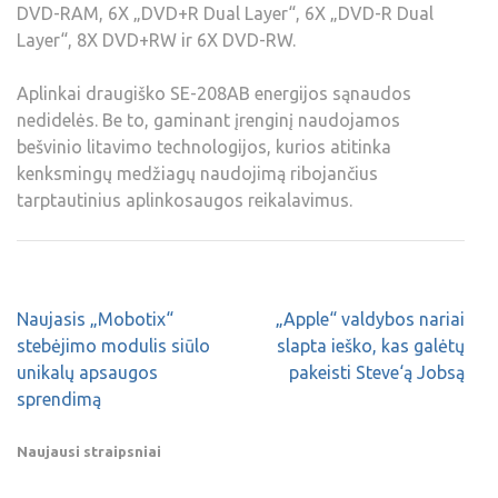
DVD-RAM, 6X „DVD+R Dual Layer“, 6X „DVD-R Dual
Layer“, 8X DVD+RW ir 6X DVD-RW.
Aplinkai draugiško SE-208AB energijos sąnaudos
nedidelės. Be to, gaminant įrenginį naudojamos
bešvinio litavimo technologijos, kurios atitinka
kenksmingų medžiagų naudojimą ribojančius
tarptautinius aplinkosaugos reikalavimus.
Naujasis „Mobotix“
„Apple“ valdybos nariai
stebėjimo modulis siūlo
slapta ieško, kas galėtų
unikalų apsaugos
pakeisti Steve‘ą Jobsą
sprendimą
Naujausi straipsniai