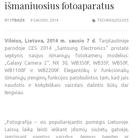
išmaniuosius fotoaparatus
BY
ITBAZE
9 SAUSIO, 2014
TECHNOLOGIJOS
Vilnius, Lietuva, 2014 m. sausio 7 d.
Tarptautinėje
parodoje CES 2014 „Samsung Electronics“ pristatė
septynis naujus išmaniųjų fotokamerų modelius:
„Galaxy Camera 2“, NX 30, WB350F, WB35F, WB50F,
WB1100F ir WB2200F. Elegantiškų ir funkcionalių
išmaniųjų įrenginių funkcijos patobulintos tam, kad jais
naudotis ir kokybiškais vaizdais dalintis būtų dar
lengviau.
„Fotografija – vis populiarėjantis pomėgis Lietuvoje.
Laisvą laiką leisti ieškant įdomių siužetų gatvėje,
įamžinant gamtos vaizdus, šeimos šventes ar