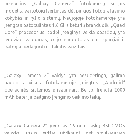
pelniusios „Galaxy Camera“ fotokamerų serijos
modelis, vartotojų įvertintas dėl puikios fotografavimo
kokybės ir ryšio sistemų. Naujojoje fotokameroje yra
įrengtas patobulintas 1,6 GHz keturių branduolių „Quad
Core“ procesorius, todėl įrenginys veikia sparčiau, yra
lengviau valdomas, o jo naudotojas gali sparčiai ir
patogiai redaguoti ir dalintis vaizdais.
„Galaxy Camera 2“ valdyti yra nesudėtinga, galima
naudotis visais fotokameroje įdiegtos „Android“
operacinės sistemos privalumais. Be to, įrengta 2000
mAh baterija pailgino įrenginio veikimo laiką.
„Galaxy Camera 2“ įrengtas 16 mln. taškų BSI CMOS
vaizdo jutiklis leidžia užfiksuoti net smulkiausias