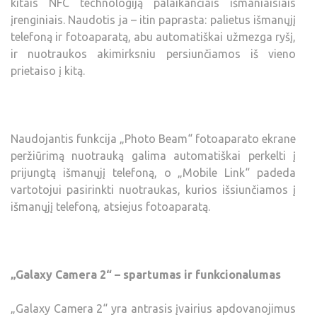
kitais NFC technologiją palaikančiais išmaniaisiais
įrenginiais. Naudotis ja – itin paprasta: palietus išmanųjį
telefoną ir fotoaparatą, abu automatiškai užmezga ryšį,
ir nuotraukos akimirksniu persiunčiamos iš vieno
prietaiso į kitą.
Naudojantis funkcija „Photo Beam“ fotoaparato ekrane
peržiūrimą nuotrauką galima automatiškai perkelti į
prijungtą išmanųjį telefoną, o „Mobile Link“ padeda
vartotojui pasirinkti nuotraukas, kurios išsiunčiamos į
išmanųjį telefoną, atsiejus fotoaparatą.
„Galaxy Camera 2“ – spartumas ir funkcionalumas
„Galaxy Camera 2“ yra antrasis įvairius apdovanojimus