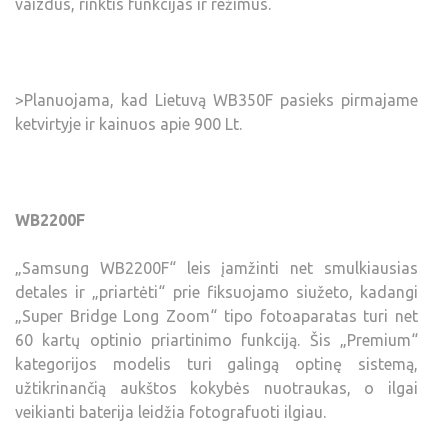
vaizdus, rinktis funkcijas ir režimus.
>Planuojama, kad Lietuvą WB350F pasieks pirmajame
ketvirtyje ir kainuos apie 900 Lt.
WB2200F
„Samsung WB2200F“ leis įamžinti net smulkiausias
detales ir „priartėti“ prie fiksuojamo siužeto, kadangi
„Super Bridge Long Zoom“ tipo fotoaparatas turi net
60 kartų optinio priartinimo funkciją. Šis „Premium“
kategorijos modelis turi galingą optinę sistemą,
užtikrinančią aukštos kokybės nuotraukas, o ilgai
veikianti baterija leidžia fotografuoti ilgiau.