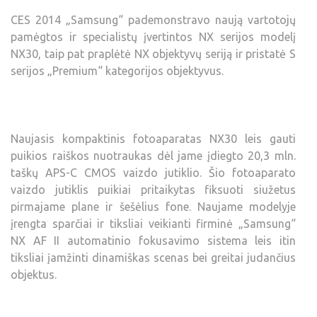
CES 2014 „Samsung“ pademonstravo naują vartotojų
pamėgtos ir specialistų įvertintos NX serijos modelį
NX30, taip pat praplėtė NX objektyvų seriją ir pristatė S
serijos „Premium“ kategorijos objektyvus.
Naujasis kompaktinis fotoaparatas NX30 leis gauti
puikios raiškos nuotraukas dėl jame įdiegto 20,3 mln.
taškų APS-C CMOS vaizdo jutiklio. Šio fotoaparato
vaizdo jutiklis puikiai pritaikytas fiksuoti siužetus
pirmajame plane ir šešėlius fone. Naujame modelyje
įrengta sparčiai ir tiksliai veikianti firminė „Samsung“
NX AF II automatinio fokusavimo sistema leis itin
tiksliai įamžinti dinamiškas scenas bei greitai judančius
objektus.