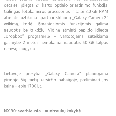
detales, įdiegta 21 karto optinio priartinimo funkcija.
Galingas fotokameros procesorius ir talpi 2.0 GB RAM
atmintis užtikrina spartų ir sklandų „Galaxy Camera 2“
veikimą, todėl išmaniosiomis funkcijomis galima
naudotis be trikdžių. Vidinę atmintį papildo įdiegta
„Dropbox“ programėlė – vartotojams suteikiama
galimybė 2 metus nemokamai naudotis 50 GB talpos
debesų saugykla.
Lietuvoje prekyba „Galaxy Camera“ planuojama
pirmojo šių metų ketvirčio pabaigoje, preliminari jos
kaina – apie 1700 Lt.
NX 30: svarbiausia – nuotraukų kokybė