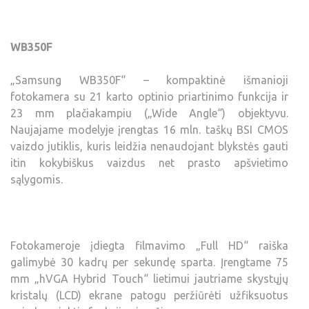
WB350F
„Samsung WB350F“ – kompaktinė išmanioji
fotokamera su 21 karto optinio priartinimo funkcija ir
23 mm plačiakampiu („Wide Angle“) objektyvu.
Naujajame modelyje įrengtas 16 mln. taškų BSI CMOS
vaizdo jutiklis, kuris leidžia nenaudojant blykstės gauti
itin kokybiškus vaizdus net prasto apšvietimo
sąlygomis.
Fotokameroje įdiegta filmavimo „Full HD“ raiška
galimybė 30 kadrų per sekundę sparta. Įrengtame 75
mm „hVGA Hybrid Touch“ lietimui jautriame skystųjų
kristalų (LCD) ekrane patogu peržiūrėti užfiksuotus