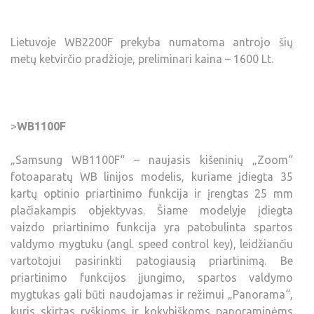
Lietuvoje WB2200F prekyba numatoma antrojo šių
metų ketvirčio pradžioje, preliminari kaina – 1600 Lt.
>
WB1100F
„Samsung WB1100F“ – naujasis kišeninių „Zoom“
fotoaparatų WB linijos modelis, kuriame įdiegta 35
kartų optinio priartinimo funkcija ir įrengtas 25 mm
plačiakampis objektyvas. Šiame modelyje įdiegta
vaizdo priartinimo funkcija yra patobulinta spartos
valdymo mygtuku (angl. speed control key), leidžiančiu
vartotojui pasirinkti patogiausią priartinimą. Be
priartinimo funkcijos įjungimo, spartos valdymo
mygtukas gali būti naudojamas ir režimui „Panorama“,
kuris skirtas ryškioms ir kokybiškoms panoraminėms