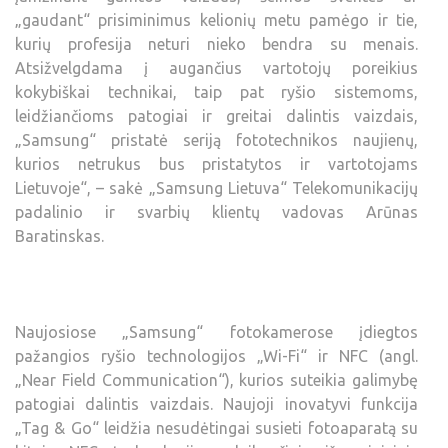
„gaudant“ prisiminimus kelionių metu pamėgo ir tie,
kurių profesija neturi nieko bendra su menais.
Atsižvelgdama į augančius vartotojų poreikius
kokybiškai technikai, taip pat ryšio sistemoms,
leidžiančioms patogiai ir greitai dalintis vaizdais,
„Samsung“ pristatė seriją fototechnikos naujienų,
kurios netrukus bus pristatytos ir vartotojams
Lietuvoje“, – sakė „Samsung Lietuva“ Telekomunikacijų
padalinio ir svarbių klientų vadovas Arūnas
Baratinskas.
Naujosiose „Samsung“ fotokamerose įdiegtos
pažangios ryšio technologijos „Wi-Fi“ ir NFC (angl.
„Near Field Communication“), kurios suteikia galimybę
patogiai dalintis vaizdais. Naujoji inovatyvi funkcija
„Tag & Go“ leidžia nesudėtingai susieti fotoaparatą su