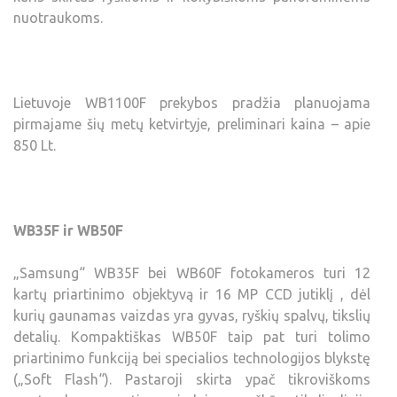
nuotraukoms.
Lietuvoje WB1100F prekybos pradžia planuojama
pirmajame šių metų ketvirtyje, preliminari kaina – apie
850 Lt.
WB35F ir WB50F
„Samsung“ WB35F bei WB60F fotokameros turi 12
kartų priartinimo objektyvą ir 16 MP CCD jutiklį , dėl
kurių gaunamas vaizdas yra gyvas, ryškių spalvų, tikslių
detalių. Kompaktiškas WB50F taip pat turi tolimo
priartinimo funkciją bei specialios technologijos blykstę
(„Soft Flash“). Pastaroji skirta ypač tikroviškoms