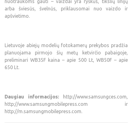
nuotraukoms gauti – vaizdai yra ryškūs, tikslių linijų
arba šviesūs, švelnūs, priklausomai nuo vaizdo ir
apšvietimo.
Lietuvoje abiejų modelių fotokamerų prekybos pradžia
planuojama pirmojo šių metų ketvirčio pabaigoje,
preliminari WB35F kaina – apie 500 Lt, WB50F – apie
650 Lt.
Daugiau informacijos:
http://www.samsungces.com,
http://www.samsungmobilepress.com ir
http://m.samsungmobilepress.com.