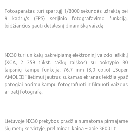
Fotoaparatas turi spartųjį 1/8000 sekundės užraktą bei
9 kadrų/s (FPS) serijinio fotografavimo funkciją,
leidžiančius gauti detalesnį dinamišką vaizdą.
NX30 turi unikalų pakreipiamą elektroninį vaizdo ieškiklį
(XGA, 2 359 tūkst. taškų raiškos) su pokrypio 80
laipsnių kampu funkcija. 76,7 mm (3,0 colio) „Super
AMOLED“ lietimui jautrus sukamas ekranas leidžia ypač
patogiai norimu kampu fotografuoti ir filmuoti vaizdus
ar patį fotografą.
Lietuvoje NX30 prekybos pradžia numatoma pirmajame
šių metų ketvirtyje, preliminari kaina – apie 3600 Lt.