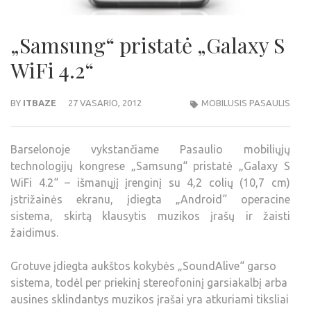
„Samsung“ pristatė „Galaxy S
WiFi 4.2“
BY
ITBAZE
27 VASARIO, 2012
MOBILUSIS PASAULIS
Barselonoje vykstančiame Pasaulio mobiliųjų
technologijų kongrese „Samsung“ pristatė „Galaxy S
WiFi 4.2“ – išmanųjį įrenginį su 4,2 colių (10,7 cm)
įstrižainės ekranu, įdiegta „Android“ operacine
sistema, skirtą klausytis muzikos įrašų ir žaisti
žaidimus.
Grotuve įdiegta aukštos kokybės „SoundAlive“ garso
sistema, todėl per priekinį stereofoninį garsiakalbį arba
ausines sklindantys muzikos įrašai yra atkuriami tiksliai