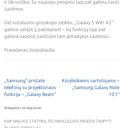
ir tikroviškai. Su naujuoju įrenginiu taip pat galima žaisti
žaidimus.
Dėl instaliuoto giroskopo jutiklio, „Galaxy S WiFi 4.2“
galima valdyti jį pakreipiant – šią funkciją taip pat
galima naudoti žaidžiant tam pritaikytus žaidimus.
Pranešimas žiniasklaidai
„Samsung“ pristatė
Kūrybiškiems vartotojams –
telefoną su projektoriaus
„Samsung Galaxy Note
funkcija – „Galaxy Beam“
10.1“
Naujausi straipsniai
KAIP NAUJOS STATYBŲ TECHNOLOGIJOS PADEDA TAUPYTI