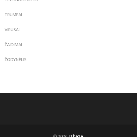
TRUMPAI
VIRUSAI
ŽAIDIMAI
ŽODYNĖLIS
© 2026
ITbaze
.