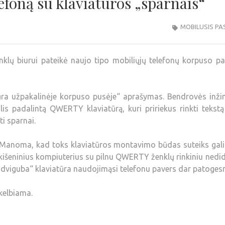
foną su klaviatūros „sparnais“
MOBILUSIS PA
klų biurui pateikė naujo tipo mobiliųjų telefonų korpuso pa
ūra užpakalinėje korpuso pusėje“ aprašymas. Bendrovės inžin
is padalintą QWERTY klaviatūrą, kuri pririekus rinkti tekst
ti sparnai.
ti. Manoma, kad toks klaviatūros montavimo būdas suteiks ga
 kišeninius kompiuterius su pilnu QWERTY ženklų rinkiniu nedi
„dviguba“ klaviatūra naudojimąsi telefonu pavers dar patogesn
skelbiama.