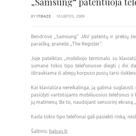
„Samsung“ patentuoja tele
BY
ITBAZE
10 LIEPOS, 2009
Bendrovė „Samsung“ JAV patentų ir prekių žen
paraišką, pranešė „The Register“.
Joje pateiktas „mobiliojo terminalo su klaviat
sumanė tokio tipo telefonuose diegti į dvi dal
ištraukiama iš abiejų korpuso pusių tarsi išskleis
Kai klaviatūra nereikalinga, ją galima suglaus
pasiūlyti vartotojams mobiliuosius telefonus ir
jų matmenų. Be to, naudojant sensorinį ekraną 
Kada tokio tipo telefonai gali pasiekti rinką, ne
Šaltinis:
balsas.lt