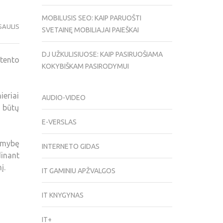
MOBILUSIS SEO: KAIP PARUOŠTI
SAULIS
SVETAINĘ MOBILIAJAI PAIEŠKAI
DJ UŽKULISIUOSE: KAIP PASIRUOŠIAMA
tento
KOKYBIŠKAM PASIRODYMUI
ieriai
AUDIO-VIDEO
ą būtų
E-VERSLAS
limybę
INTERNETO GIDAS
dinant
į.
IT GAMINIU APŽVALGOS
IT KNYGYNAS
IT+