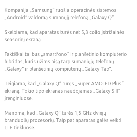
Kompanija „Samsung“ ruošia operacinės sistemos
„Android“ valdomą sumanųjį telefoną „Galaxy Q“.
Skelbiama, kad aparatas turės net 5,3 colio įstrižainės
sensorinį ekraną.
Faktiškai tai bus „smartfono“ ir planšetinio kompiuterio
hibridas, kuris užims nišą tarp sumaniųjų telefonų
„Galaxy“ ir planšetinių kompiuterių „Galaxy Tab“.
Teigiama, kad „Galaxy Q“ turės „Super AMOLED Plus“
ekraną. Tokio tipo ekranas naudojamas „Galaxy S II“
įrenginiuose.
Manoma, kad „Galaxy Q“ turės 1,5 GHz dviejų
branduolių procesorių. Taip pat aparatas galės veikti
LTE tinkluose.