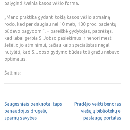
palyginti švelnia kasos vėžio forma.
„Mano praktika gydant tokią kasos vėžio atmainą
rodo, kad per daugiau nei 10 metų 100 proc. pacientų
būdavo pagydomi”, – pareiškė gydytojas, pabrėžęs,
kad labai gerbia S. Jobso pasiekimus ir nenori mesti
šešėlio jo atminimui, tačiau kaip specialistas negali
nutylėti, kad S. Jobso gydymo būdas toli gražu nebuvo
optimalus.
Šaltinis:
Saugesniais banknotai taps
Pradėjo veikti bendras
panaudojus drugelių
viešųjų bibliotekų e.
sparnų savybes
paslaugų portalas