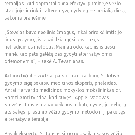
terapijos, kuri paprastai būna efektyvi pirminėje vėžio
stadijoje, ir rinktis alternatyvų gydymą – specialią dietą,
sakoma pranešime.
„Steve’as buvo neeilinis žmogus, ir kai prireikė imtis jo
ligos gydymo, jis labai džiaugėsi pasirinkęs
netradicinius metodus. Man atrodo, kad jis iš tiesų
manė, kad pats galėtų pasigydyti alternatyviomis
priemonėmis“, – sakė A. Tevanianas.
Artimo bičiulio žodžiai patvirtina ir kai kurių S. Jobso
gydymo eigą sekusių medicinos ekspertų prielaidas.
Antai Harvardo medicinos mokyklos mokslininkas dr.
Ramzi Amri tvirtina, kad buvęs „Apple“ vadovas
Steve’as Jobsas dabar veikiausiai būtų gyvas, jei nebūtų
atsisakęs įprastinio vėžio gydymo metodo ir jį pakeitęs
alternatyvia terapija.
Pasak eksperto, S. Jobsas sirgo nuosaikia kasos vėžio