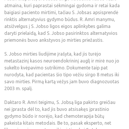
atmaina, kuri paprastai sėkmingai gydoma ir retai kada
baigiasi paciento mirtimi, tačiau S. Jobsas apsisprendė
rinktis alternatyvius gydymo būdus. R. Amri manymu,
atsižvelgus į S. Jobso ligos eigos aplinkybes galima
daryti prielaidą, kad S. Jobso pasirinktos alternatyvios
priemonės buvo ankstyvos jo mirties priežastis.
S. Jobso mirties liudijime įrašyta, kad jis turėjo
metastazinį kasos neuroendokrininį auglį ir mirė nuo jo
sukelto kvėpavimo sutrikimo. Dokumente taip pat
nurodyta, kad pacientas šio tipo vėžiu sirgo 8 metus iki
savo mirties. Pirmą kartą vėžys jam buvo diagnozuotas
2003 m. spalį.
Daktaro R. Amri teigimu, S. Jobsą liga pakirto greičiau
nei įprasta dėl to, kad jis buvo atsisakęs įprastinio
gydymo būdo ir norėjo, kad chemoterapija būtų
pakeista kitais metodais. Be to, pasak eksperto, net