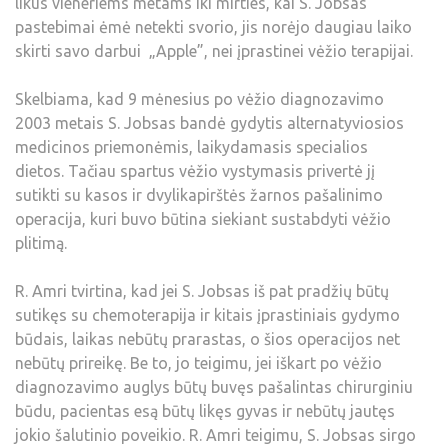
likus vieneriems metams iki mirties, kai S. Jobsas
pastebimai ėmė netekti svorio, jis norėjo daugiau laiko
skirti savo darbui „Apple”, nei įprastinei vėžio terapijai.
Skelbiama, kad 9 mėnesius po vėžio diagnozavimo
2003 metais S. Jobsas bandė gydytis alternatyviosios
medicinos priemonėmis, laikydamasis specialios
dietos. Tačiau spartus vėžio vystymasis privertė jį
sutikti su kasos ir dvylikapirštės žarnos pašalinimo
operacija, kuri buvo būtina siekiant sustabdyti vėžio
plitimą.
R. Amri tvirtina, kad jei S. Jobsas iš pat pradžių būtų
sutikęs su chemoterapija ir kitais įprastiniais gydymo
būdais, laikas nebūtų prarastas, o šios operacijos net
nebūtų prireikę. Be to, jo teigimu, jei iškart po vėžio
diagnozavimo auglys būtų buvęs pašalintas chirurginiu
būdu, pacientas esą būtų likęs gyvas ir nebūtų jautęs
jokio šalutinio poveikio. R. Amri teigimu, S. Jobsas sirgo