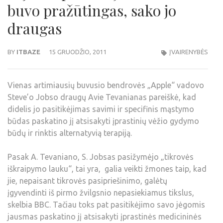
buvo pražūtingas, sako jo
draugas
BY
ITBAZE
15 GRUODŽIO, 2011
ĮVAIRENYBĖS
Vienas artimiausių buvusio bendrovės „Apple“ vadovo
Steve’o Jobso draugų Avie Tevanianas pareiškė, kad
didelis jo pasitikėjimas savimi ir specifinis mąstymo
būdas paskatino jį atsisakyti įprastinių vėžio gydymo
būdų ir rinktis alternatyvią terapiją.
Pasak A. Tevaniano, S. Jobsas pasižymėjo „tikrovės
iškraipymo lauku“, tai yra, galia veikti žmones taip, kad
jie, nepaisant tikrovės pasipriešinimo, galėtų
įgyvendinti iš pirmo žvilgsnio nepasiekiamus tikslus,
skelbia BBC. Tačiau toks pat pasitikėjimo savo jėgomis
jausmas paskatino jį atsisakyti įprastinės medicininės