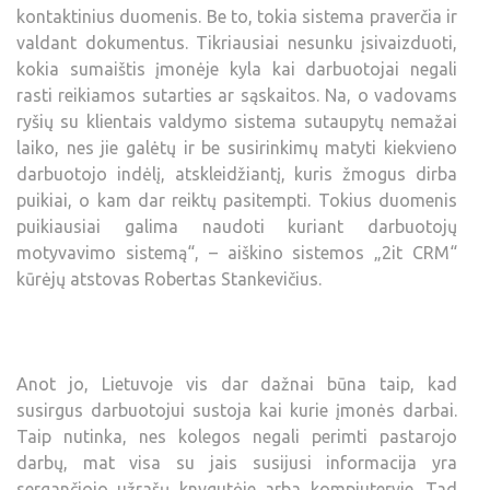
kontaktinius duomenis. Be to, tokia sistema praverčia ir
valdant dokumentus. Tikriausiai nesunku įsivaizduoti,
kokia sumaištis įmonėje kyla kai darbuotojai negali
rasti reikiamos sutarties ar sąskaitos. Na, o vadovams
ryšių su klientais valdymo sistema sutaupytų nemažai
laiko, nes jie galėtų ir be susirinkimų matyti kiekvieno
darbuotojo indėlį, atskleidžiantį, kuris žmogus dirba
puikiai, o kam dar reiktų pasitempti. Tokius duomenis
puikiausiai galima naudoti kuriant darbuotojų
motyvavimo sistemą“, – aiškino sistemos „2it CRM“
kūrėjų atstovas Robertas Stankevičius.
Anot jo, Lietuvoje vis dar dažnai būna taip, kad
susirgus darbuotojui sustoja kai kurie įmonės darbai.
Taip nutinka, nes kolegos negali perimti pastarojo
darbų, mat visa su jais susijusi informacija yra
sergančiojo užrašų knygutėje arba kompiuteryje. Tad