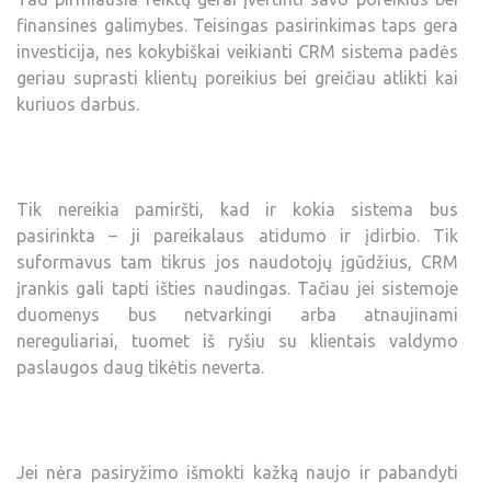
finansines galimybes. Teisingas pasirinkimas taps gera
investicija, nes kokybiškai veikianti CRM sistema padės
geriau suprasti klientų poreikius bei greičiau atlikti kai
kuriuos darbus.
Tik nereikia pamiršti, kad ir kokia sistema bus
pasirinkta – ji pareikalaus atidumo ir įdirbio. Tik
suformavus tam tikrus jos naudotojų įgūdžius, CRM
įrankis gali tapti išties naudingas. Tačiau jei sistemoje
duomenys bus netvarkingi arba atnaujinami
nereguliariai, tuomet iš ryšiu su klientais valdymo
paslaugos daug tikėtis neverta.
Jei nėra pasiryžimo išmokti kažką naujo ir pabandyti