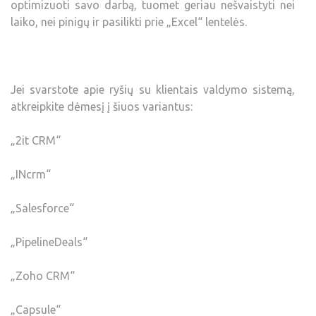
optimizuoti savo darbą, tuomet geriau nešvaistyti nei
laiko, nei pinigų ir pasilikti prie „Excel“ lentelės.
Jei svarstote apie ryšių su klientais valdymo sistemą,
atkreipkite dėmesį į šiuos variantus:
„2it CRM“
„INcrm“
„Salesforce“
„PipelineDeals“
„Zoho CRM“
„Capsule“