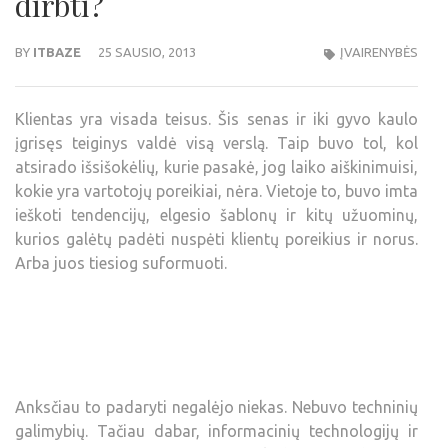
dirbti?
BY
ITBAZE
25 SAUSIO, 2013
ĮVAIRENYBĖS
Klientas yra visada teisus. Šis senas ir iki gyvo kaulo
įgrisęs teiginys valdė visą verslą. Taip buvo tol, kol
atsirado išsišokėlių, kurie pasakė, jog laiko aiškinimuisi,
kokie yra vartotojų poreikiai, nėra. Vietoje to, buvo imta
ieškoti tendencijų, elgesio šablonų ir kitų užuominų,
kurios galėtų padėti nuspėti klientų poreikius ir norus.
Arba juos tiesiog suformuoti.
Anksčiau to padaryti negalėjo niekas. Nebuvo techninių
galimybių. Tačiau dabar, informacinių technologijų ir