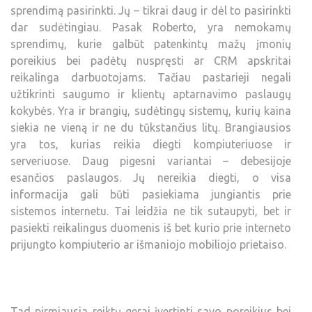
sprendimą pasirinkti. Jų – tikrai daug ir dėl to pasirinkti
dar sudėtingiau. Pasak Roberto, yra nemokamų
sprendimų, kurie galbūt patenkintų mažų įmonių
poreikius bei padėtų nuspręsti ar CRM apskritai
reikalinga darbuotojams. Tačiau pastarieji negali
užtikrinti saugumo ir klientų aptarnavimo paslaugų
kokybės. Yra ir brangių, sudėtingų sistemų, kurių kaina
siekia ne vieną ir ne du tūkstančius litų. Brangiausios
yra tos, kurias reikia diegti kompiuteriuose ir
serveriuose. Daug pigesni variantai – debesijoje
esančios paslaugos. Jų nereikia diegti, o visa
informacija gali būti pasiekiama jungiantis prie
sistemos internetu. Tai leidžia ne tik sutaupyti, bet ir
pasiekti reikalingus duomenis iš bet kurio prie interneto
prijungto kompiuterio ar išmaniojo mobiliojo prietaiso.
Tad pirmiausia reiktų gerai įvertinti savo poreikius bei