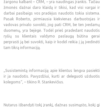
žargonu kalbant – CRM, – yra naudingas įrankis. Tačiau
žmonės dažnai daro klaidą ir tikisi, kad visi vargai ir
darbai pasibaigs vos pradėjus naudotis tokia sistema.
Pasak Roberto, pirmiausia kiekvienas darbuotojas ir
vadovas privalo suvokti, jog pati CRM, be ten įvedamų
duomenų, yra bejėgė. Todėl prieš pradedant naudotis
ryšių su klientais valdymo paslaugą būtina gerai
perprasti ją bei suvokti, kaip ir kodėl reikia į ją įvedinėti
tam tikrą informaciją.
„Susistemintą informaciją apie klientus lengva pasiekti
ir ja naudotis. Pavyzdžiui, kurti ar deleguoti užduotis
kolegoms“, – tikino R. Stankevičius.
Nutarus išbandyti tokį įrankį, dažnas susimąsto, kokį gi