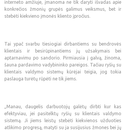
interneto amžiuje, įmanoma ne tik daryti išvadas apie
konkrečios žmonių grupės galimus veiksmus, bet ir
stebėti kiekvieno įmonės kliento įpročius.
Tai ypač svarbu tiesiogiai dirbantiems su bendrovės
klientais ir besirūpinantiems jų užsakymais bei
aptarnavimu po sandorio. Pirmiausia į galvą, žinoma,
šauna pardavimo vadybininko pareigos. Tačiau ryšių su
klientais valdymo sistemų kūrėjai teigia, jog tokia
paslauga turėtų rūpėti ne tik jiems.
„Manau, daugelis darbuotojų galėtų dirbti kur kas
efektyviau, jei pasitelktų ryšių su klientais valdymo
sistemą. Ji jiems leistų stebėti kiekvienos užduoties
atlikimo progresą, matyti su ja susijusius žmones bei jų