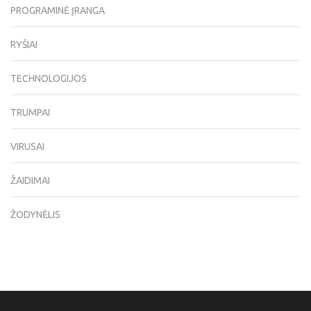
PROGRAMINĖ ĮRANGA
RYŠIAI
TECHNOLOGIJOS
TRUMPAI
VIRUSAI
ŽAIDIMAI
ŽODYNĖLIS