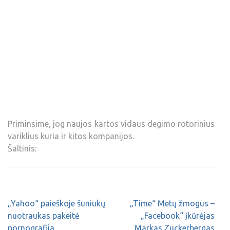
Priminsime, jog naujos kartos vidaus degimo rotorinius
variklius kuria ir kitos kompanijos.
Šaltinis:
„Yahoo“ paieškoje šuniukų
„Time“ Metų žmogus –
nuotraukas pakeitė
„Facebook“ įkūrėjas
pornografija
Markas Zuckerbergas