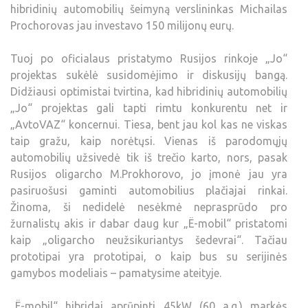
hibridinių automobilių šeimyną verslininkas Michailas
Prochorovas jau investavo 150 milijonų eurų.
Tuoj po oficialaus pristatymo Rusijos rinkoje „Jo“
projektas sukėlė susidomėjimo ir diskusijų bangą.
Didžiausi optimistai tvirtina, kad hibridinių automobilių
„Jo“ projektas gali tapti rimtu konkurentu net ir
„AvtoVAZ“ koncernui. Tiesa, bent jau kol kas ne viskas
taip gražu, kaip norėtųsi. Vienas iš parodomųjų
automobilių užsivedė tik iš trečio karto, nors, pasak
Rusijos oligarcho M.Prokhorovo, jo įmonė jau yra
pasiruošusi gaminti automobilius plačiajai rinkai.
Žinoma, ši nedidelė nesėkmė neprasprūdo pro
žurnalistų akis ir dabar daug kur „Ё-mobil“ pristatomi
kaip „oligarcho neužsikuriantys šedevrai“. Tačiau
prototipai yra prototipai, o kaip bus su serijinės
gamybos modeliais – pamatysime ateityje.
„Ё-mobil“ hibridai aprūpinti 45kW (60 a.g.) markės