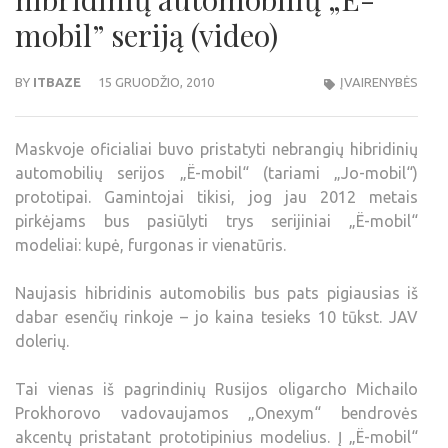
mobil” seriją (video)
BY
ITBAZE
15 GRUODŽIO, 2010
ĮVAIRENYBĖS
Maskvoje oficialiai buvo pristatyti nebrangių hibridinių
automobilių serijos „Ё-mobil“ (tariami „Jo-mobil“)
prototipai. Gamintojai tikisi, jog jau 2012 metais
pirkėjams bus pasiūlyti trys serijiniai „Ё-mobil“
modeliai: kupė, furgonas ir vienatūris.
Naujasis hibridinis automobilis bus pats pigiausias iš
dabar esenčių rinkoje – jo kaina tesieks 10 tūkst. JAV
dolerių.
Tai vienas iš pagrindinių Rusijos oligarcho Michailo
Prokhorovo vadovaujamos „Onexym“ bendrovės
akcentų pristatant prototipinius modelius. Į „Ё-mobil“