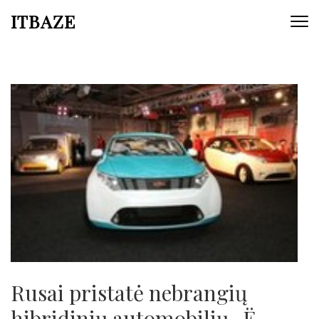
ITBAZE
Rusai pristatė nebrangių
hibridinių automobilių „Ё-