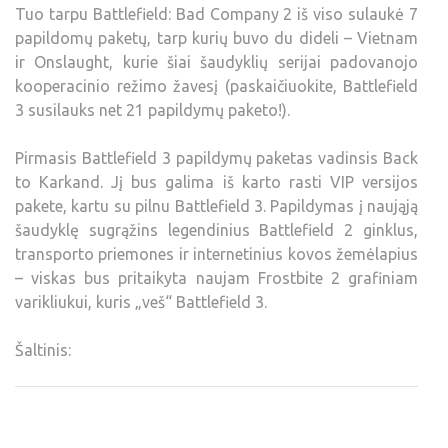
Tuo tarpu Battlefield: Bad Company 2 iš viso sulaukė 7
papildomų paketų, tarp kurių buvo du dideli – Vietnam
ir Onslaught, kurie šiai šaudyklių serijai padovanojo
kooperacinio režimo žavesį (paskaičiuokite, Battlefield
3 susilauks net 21 papildymų paketo!).
Pirmasis Battlefield 3 papildymų paketas vadinsis Back
to Karkand. Jį bus galima iš karto rasti VIP versijos
pakete, kartu su pilnu Battlefield 3. Papildymas į naująją
šaudyklę sugrąžins legendinius Battlefield 2 ginklus,
transporto priemones ir internetinius kovos žemėlapius
– viskas bus pritaikyta naujam Frostbite 2 grafiniam
varikliukui, kuris „veš“ Battlefield 3.
Šaltinis: