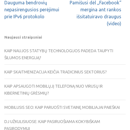
Dauguma bendrovių
Pamišusi dėl „Facebook“
nepasirengusios perėjimui
mergina ant rankos
prie IPv6 protokolo
išsitatuiravo draugus
(video)
Naujausi straipsniai
KAIP NAUJOS STATYBŲ TECHNOLOGIJOS PADEDA TAUPYTI
ŠILUMOS ENERGIJĄ?
KAIP SKAITMENIZACIJA KEIČIA TRADICINIUS SEKTORIUS?
KAIP APSAUGOTI MOBILŲJĮ TELEFONĄ NUO VIRUSŲ IR
KIBERNETINIŲ GRĖSMIŲ?
MOBILUSIS SEO: KAIP PARUOŠTI SVETAINĘ MOBILIAJAI PAIEŠKAI
DJ UŽKULISIUOSE: KAIP PASIRUOŠIAMA KOKYBIŠKAM
PASIRODYMUI