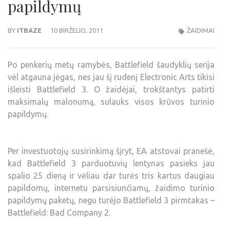
papildymų
BY
ITBAZE
10 BIRŽELIO, 2011
ŽAIDIMAI
Po penkerių metų ramybės, Battlefield šaudyklių serija
vėl atgauna jėgas, nes jau šį rudenį Electronic Arts tikisi
išleisti Battlefield 3. O žaidėjai, trokštantys patirti
maksimalų malonumą, sulauks visos krūvos turinio
papildymų.
Per investuotojų susirinkimą šįryt, EA atstovai pranešė,
kad Battlefield 3 parduotuvių lentynas pasieks jau
spalio 25 dieną ir vėliau dar turės tris kartus daugiau
papildomų, internetu parsisiunčiamų, žaidimo turinio
papildymų paketų, negu turėjo Battlefield 3 pirmtakas –
Battlefield: Bad Company 2.