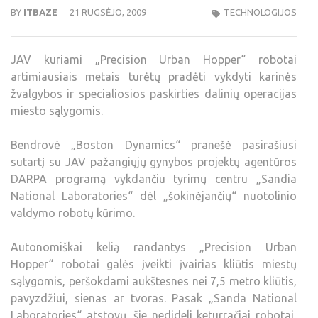
BY
ITBAZE
21 RUGSĖJO, 2009
TECHNOLOGIJOS
JAV kuriami „Precision Urban Hopper“ robotai
artimiausiais metais turėtų pradėti vykdyti karinės
žvalgybos ir specialiosios paskirties dalinių operacijas
miesto sąlygomis.
Bendrovė „Boston Dynamics“ pranešė pasirašiusi
sutartį su JAV pažangiųjų gynybos projektų agentūros
DARPA programą vykdančiu tyrimų centru „Sandia
National Laboratories“ dėl „šokinėjančių“ nuotolinio
valdymo robotų kūrimo.
Autonomiškai kelią randantys „Precision Urban
Hopper“ robotai galės įveikti įvairias kliūtis miestų
sąlygomis, peršokdami aukštesnes nei 7,5 metro kliūtis,
pavyzdžiui, sienas ar tvoras. Pasak „Sanda National
Laboratories“ atstovų, šie nedideli keturračiai robotai,