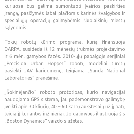
kuriuose bus galima sumontuoti įvairios paskirties
įrangą, pasižymės labai plačiomis karinės žvalgybos ir
specialiųjų operacijų galimybėmis šiuolaikinių miestų
sąlygomis.
Tokių robotų kūrimo programa, kurią finansuoja
DARPA, susideda iš 12 mėnesių trukmės projektavimo
ir 6 mėn. gamybos fazės. 2010-ųjų pabaigoje serijiniai
„Precision Urban Hopper“ robotų modeliai turėtų
pasiekti JAV kariuomenę, teigiama „Sanda National
Laboratories“ pranešime.
„Šokinėjančio“ roboto prototipas, kurio navigacijai
naudojama GPS sistema, jau pademonstravo galimybę
įveikti apie 30 kliūčių, 40 – 60 kartų aukštesnių už jį patį,
teigia jį kuriantys inžinieriai. Jo galimybes iliustruoja šis
„Boston Dynamics“ vaizdo siužetas.