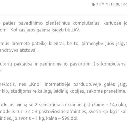
KOMPIUTERIŲ PA
 paties pavadinimo planšetinius kompiuterius, kuriuose įd
m“. Kol kas juos galima įsigyti tik JAV.
mus internete pateikę klientai, be to, pirmenybė juos įsigy
endrovės atstovai.
uterių paklausa ir pagrindine jo paskirtimi: šis kompiuteri
a.
šiotis, nes „Kno“ internetinėje parduotuvėje galės įsigy
 kitų studijoms reikalingų leidinių kopijas, sakoma pranešime.
elius: vieną su 2 sensoriniais ekranais (įstrižainė – 14 colių
modelis turi 32 GB pastoviosios atminties, sveria 2,5 kg ir ka
ties, jo svoris – 1 kg, kaina – 599 dol.