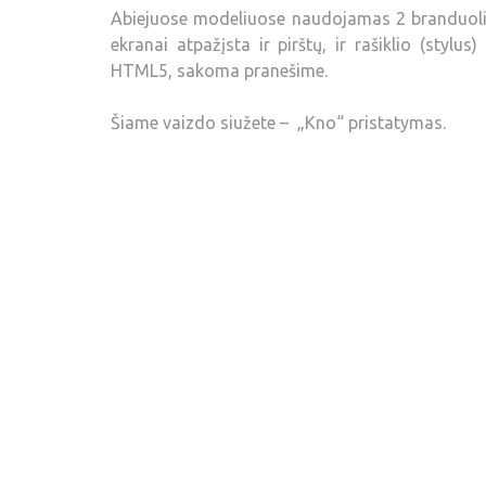
Abiejuose modeliuose naudojamas 2 branduolių 
ekranai atpažįsta ir pirštų, ir rašiklio (stylus
HTML5, sakoma pranešime.
Šiame vaizdo siužete – „Kno“ pristatymas.