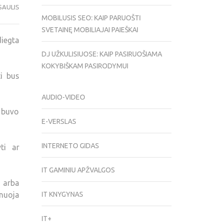
SAULIS
MOBILUSIS SEO: KAIP PARUOŠTI
SVETAINĘ MOBILIAJAI PAIEŠKAI
iegta
DJ UŽKULISIUOSE: KAIP PASIRUOŠIAMA
KOKYBIŠKAM PASIRODYMUI
ti bus
AUDIO-VIDEO
s buvo
E-VERSLAS
INTERNETO GIDAS
ti ar
IT GAMINIU APŽVALGOS
, arba
inuoja
IT KNYGYNAS
IT+