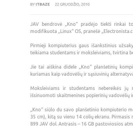
BY
ITBAZE
22 GRUODŽIO, 2010
JAV bendrovė „Kno“ pradėjo tiekti rinkai to
modifikuota „Linux“ OS, pranešė „Electronista.co
Pirmieji kompiuterius gaus išankstinius užsaky
teikiama studentams ir moksleiviams, tvirtina b
Jie tai aiškina didele „Kno“ planšetinių kompi
kuriamas kaip vadovėlių ir sąsiuvinių alternatyv
Moksleiviams ir studentams nebereikės jų ne
išsinuomoti skaitmenines popierinių vadovėlių ir
„Kno“ siūlo du savo planšetinio kompiuterio mod
35 cm), kitą su vienu 14 colių ekranu. Pirmasis 
899 JAV dol. Antrasis – 16 GB pastoviosios atmin