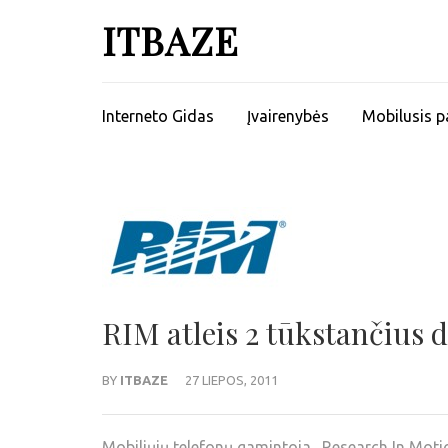
ITBAZE
Interneto Gidas
Įvairenybės
Mobilusis p
RIM atleis 2 tūkstančius 
BY
ITBAZE
27 LIEPOS, 2011
Mobiliųjų telefonų gamintoja „Research In Motio