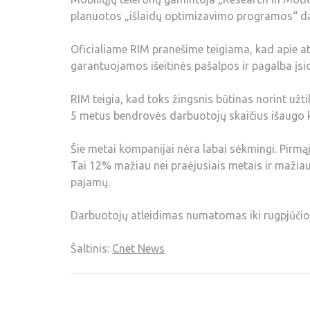
planuotos „išlaidų optimizavimo programos“ da
Oficialiame RIM pranešime teigiama, kad apie at
garantuojamos išeitinės pašalpos ir pagalba įsi
RIM teigia, kad toks žingsnis būtinas norint užt
5 metus bendrovės darbuotojų skaičius išaugo k
Šie metai kompanijai nėra labai sėkmingi. Pirmąj
Tai 12% mažiau nei praėjusiais metais ir mažiau 
pajamų.
Darbuotojų atleidimas numatomas iki rugpjūčio
Šaltinis:
Cnet News