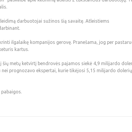
lis.
leidimą darbuotojai sužinos šią savaitę. Atleistiems
darbinant.
ikrinti ilgalaikę kompanijos gerovę. Pranešama, jog per pastar
eturis kartus.
į šių metų ketvirtį bendrovės pajamos siekė 4,9 milijardo doler
nei prognozavo ekspertai, kurie tikėjosi 5,15 milijardo dolerių
 pabaigos.