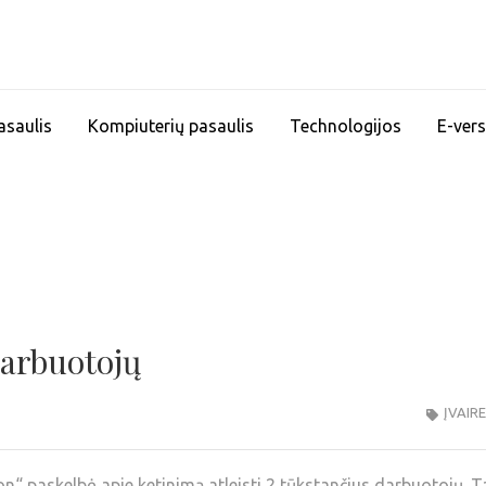
asaulis
Kompiuterių pasaulis
Technologijos
E-vers
darbuotojų
ĮVAIR
n“ paskelbė apie ketinimą atleisti 2 tūkstančius darbuotojų. T