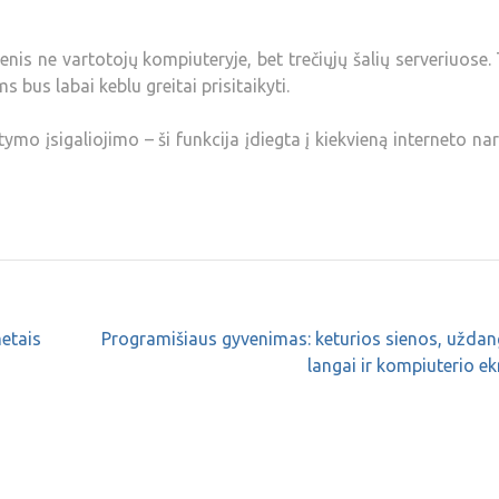
is ne vartotojų kompiuteryje, bet trečiųjų šalių serveriuose.
bus labai keblu greitai prisitaikyti.
tymo įsigaliojimo – ši funkcija įdiegta į kiekvieną interneto nar
metais
Programišiaus gyvenimas: keturios sienos, uždan
langai ir kompiuterio e