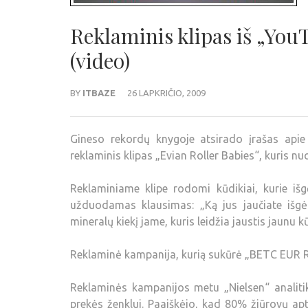
Reklaminis klipas iš „You
(video)
BY
ITBAZE
26 LAPKRIČIO, 2009
Gineso rekordų knygoje atsirado įrašas apie 
reklaminis klipas „Evian Roller Babies“, kuris nu
Reklaminiame klipe rodomi kūdikiai, kurie išg
užduodamas klausimas: „Ką jus jaučiate išgė
mineralų kiekį jame, kuris leidžia jaustis jaunu k
Reklaminė kampanija, kurią sukūrė „BETC EUR R
Reklaminės kampanijos metu „Nielsen“ analitik
prekės ženklui. Paaiškėjo, kad 80% žiūrovų apta