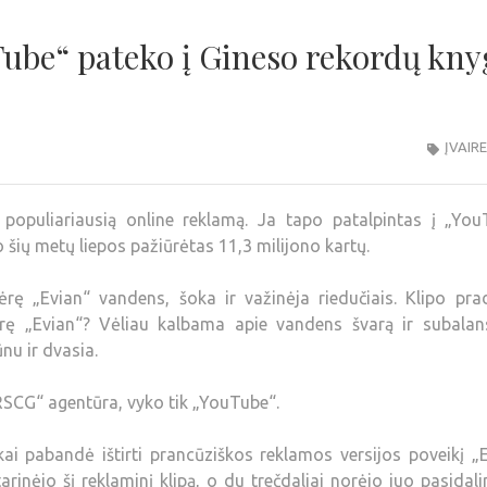
Tube“ pateko į Gineso rekordų kny
ĮVAIR
populiariausią online reklamą. Ja tapo patalpintas į „You
o šių metų liepos pažiūrėtas 11,3 milijono kartų.
ėrę „Evian“ vandens, šoka ir važinėja riedučiais. Klipo pra
rę „Evian“? Vėliau kalbama apie vandens švarą ir subalan
ūnu ir dvasia.
SCG“ agentūra, vyko tik „YouTube“.
ai pabandė ištirti prancūziškos reklamos versijos poveikį „
rinėjo šį reklaminį klipą, o du trečdaliai norėjo juo pasidali