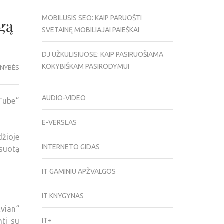
MOBILUSIS SEO: KAIP PARUOŠTI
gą
SVETAINĘ MOBILIAJAI PAIEŠKAI
DJ UŽKULISIUOSE: KAIP PASIRUOŠIAMA
KOKYBIŠKAM PASIRODYMUI
ENYBĖS
AUDIO-VIDEO
Tube“
E-VERSLAS
džioje
INTERNETO GIDAS
suotą
IT GAMINIU APŽVALGOS
IT KNYGYNAS
Evian“
nti su
IT+