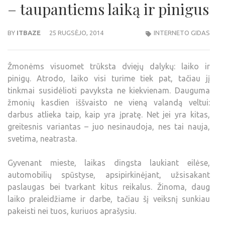
– taupantiems laiką ir pinigus
BY
ITBAZE
25 RUGSĖJO, 2014
INTERNETO GIDAS
Žmonėms visuomet trūksta dviejų dalykų: laiko ir
pinigų. Atrodo, laiko visi turime tiek pat, tačiau jį
tinkmai susidėlioti pavyksta ne kiekvienam. Dauguma
žmonių kasdien iššvaisto ne vieną valandą veltui:
darbus atlieka taip, kaip yra įpratę. Net jei yra kitas,
greitesnis variantas – juo nesinaudoja, nes tai nauja,
svetima, neatrasta.
Gyvenant mieste, laikas dingsta laukiant eilėse,
automobilių spūstyse, apsipirkinėjant, užsisakant
paslaugas bei tvarkant kitus reikalus. Žinoma, daug
laiko praleidžiame ir darbe, tačiau šį veiksnį sunkiau
pakeisti nei tuos, kuriuos aprašysiu.