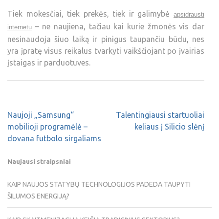
Tiek mokesčiai, tiek prekės, tiek ir galimybė
apsidrausti
– ne naujiena, tačiau kai kurie žmonės vis dar
internetu
nesinaudoja šiuo laiką ir pinigus taupančiu būdu, nes
yra įpratę visus reikalus tvarkyti vaikščiojant po įvairias
įstaigas ir parduotuves.
Naujoji „Samsung“
Talentingiausi startuoliai
mobilioji programėlė –
keliaus į Silicio slėnį
dovana futbolo sirgaliams
Naujausi straipsniai
KAIP NAUJOS STATYBŲ TECHNOLOGIJOS PADEDA TAUPYTI
ŠILUMOS ENERGIJĄ?