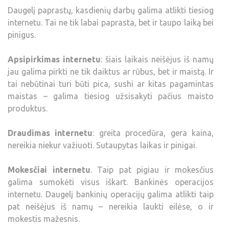
Daugelį paprastų, kasdienių darbų galima atlikti tiesiog
internetu. Tai ne tik labai paprasta, bet ir taupo laiką bei
pinigus.
Apsipirkimas internetu
: šiais laikais neišėjus iš namų
jau galima pirkti ne tik daiktus ar rūbus, bet ir maistą. Ir
tai nebūtinai turi būti pica, sushi ar kitas pagamintas
maistas – galima tiesiog užsisakyti pačius maisto
produktus.
Draudimas internetu
: greita procedūra, gera kaina,
nereikia niekur važiuoti. Sutaupytas laikas ir pinigai.
Mokesčiai internetu
. Taip pat pigiau ir mokesčius
galima sumokėti visus iškart. Bankinės operacijos
internetu. Daugelį bankinių operacijų galima atlikti taip
pat neišėjus iš namų – nereikia laukti eilėse, o ir
mokestis mažesnis.