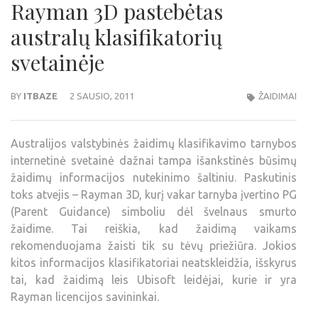
Rayman 3D pastebėtas
australų klasifikatorių
svetainėje
BY
ITBAZE
2 SAUSIO, 2011
ŽAIDIMAI
Australijos valstybinės žaidimų klasifikavimo tarnybos
internetinė svetainė dažnai tampa išankstinės būsimų
žaidimų informacijos nutekinimo šaltiniu. Paskutinis
toks atvejis – Rayman 3D, kurį vakar tarnyba įvertino PG
(Parent Guidance) simboliu dėl švelnaus smurto
žaidime. Tai reiškia, kad žaidimą vaikams
rekomenduojama žaisti tik su tėvų priežiūra. Jokios
kitos informacijos klasifikatoriai neatskleidžia, išskyrus
tai, kad žaidimą leis Ubisoft leidėjai, kurie ir yra
Rayman licencijos savininkai.