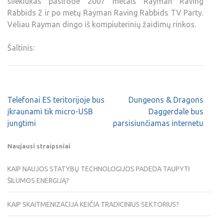
sliekiukas pasirodė 2007 metais Rayman Raving
Rabbids 2 ir po metų Rayman Raving Rabbids TV Party.
Vėliau Rayman dingo iš kompiuterinių žaidimų rinkos.
Šaltinis:
Telefonai ES teritorijoje bus
Dungeons & Dragons
įkraunami tik micro-USB
Daggerdale bus
jungtimi
parsisiunčiamas internetu
Naujausi straipsniai
KAIP NAUJOS STATYBŲ TECHNOLOGIJOS PADEDA TAUPYTI
ŠILUMOS ENERGIJĄ?
KAIP SKAITMENIZACIJA KEIČIA TRADICINIUS SEKTORIUS?