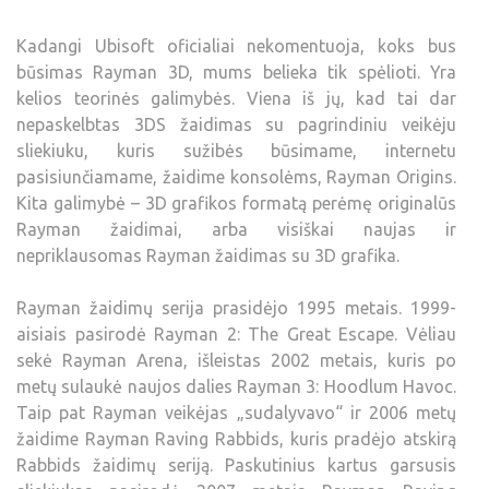
Kadangi Ubisoft oficialiai nekomentuoja, koks bus
būsimas Rayman 3D, mums belieka tik spėlioti. Yra
kelios teorinės galimybės. Viena iš jų, kad tai dar
nepaskelbtas 3DS žaidimas su pagrindiniu veikėju
sliekiuku, kuris sužibės būsimame, internetu
pasisiunčiamame, žaidime konsolėms, Rayman Origins.
Kita galimybė – 3D grafikos formatą perėmę originalūs
Rayman žaidimai, arba visiškai naujas ir
nepriklausomas Rayman žaidimas su 3D grafika.
Rayman žaidimų serija prasidėjo 1995 metais. 1999-
aisiais pasirodė Rayman 2: The Great Escape. Vėliau
sekė Rayman Arena, išleistas 2002 metais, kuris po
metų sulaukė naujos dalies Rayman 3: Hoodlum Havoc.
Taip pat Rayman veikėjas „sudalyvavo“ ir 2006 metų
žaidime Rayman Raving Rabbids, kuris pradėjo atskirą
Rabbids žaidimų seriją. Paskutinius kartus garsusis