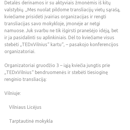
Detalės derinamos ir su aktyviais žmonėmis iš kitų
valstybių. „Mes nuolat pildome transliacijų vietų sąrašą,
kviečiame prisidėti įvairias organizacijas ir rengti
transliacijas savo mokykloje, įmonėje ar netgi
namuose. Juk svarbu ne tik išgirsti pranešėjo idėją, bet
ir ja pasidalinti su aplinkiniais. Dėl to kviečiame visus
stebėti „TEDxVilnius“ kartu“, – pasakojo konferencijos
organizatoriai.
Organizatoriai gruodžio 3 – iąją kviečia jungtis prie
„TEDxVilnius“ bendruomenės ir stebėti tiesioginę
renginio transliaciją:
Vilniuje:
Vilniaus Licėjus
Tarptautinė mokykla