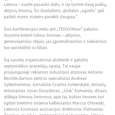
Lietuva – svarbi pasaulio dalis, ir čia turime daug puikių,
aktyvių žmonių. Šis šiuolaikinis, globalus „sąjūdis“ gali
padėti mums visiems pasiekti daugiau.“
Šios konferencijos metu ant „TEDxVilnius“ pakylos
išvysime būtent tokius žmones – aktyvius,
generuojančius idėjas, jas įgyvendinančius ir siekiančius
tuo pasidalinti su kitais.
Šią savaitę organizatoriai atskleidė ir galutinį
septyniolikos pranešėjų sąrašą. Tai naujai
prisijungusieji: reklamos industrijos atstovas Antonio
Bechtle,darnios plėtros specialistas Andreas
Gyllenhammar, žurnalistė Gražina Sviderskytė, dviračių
entuziastas Jonas Dovydėnas, „Gluk“ komanda, džiazo
atlikėja Simona Smirnova, apie tai, kokius žmones turi
ugdyti švietimo sistema kalbėsiantis Marcus Orlowski,
Lietuvos Kosmoso asociacijos direktorius Vidmantas