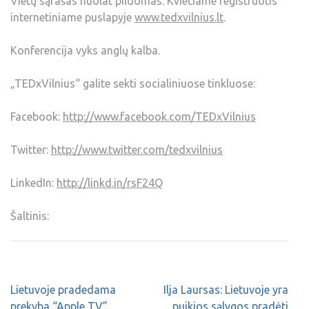
Vietų sąrašas nuolat pildomas. Kviečiame registruotis
internetiniame puslapyje
www.tedxvilnius.lt
.
Konferencija vyks anglų kalba.
„TEDxVilnius“ galite sekti socialiniuose tinkluose:
Facebook:
http://www.facebook.com/TEDxVilnius
Twitter:
http://www.twitter.com/tedxvilnius
LinkedIn:
http://linkd.in/rsF24Q
Šaltinis:
Lietuvoje pradedama
Ilja Laursas: Lietuvoje yra
prekyba “Apple TV”
puikios sąlygos pradėti