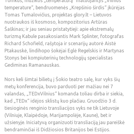
Tomkus, muzikos „temperatūrą“ matuojantys „Vilnius
temperature“, bendruomenės „Krepšinio širdis“ įkūrėjas
Tomas Tumalovičius, projektas glory.lt – Lietuvos
nuotraukos iš kosmoso, kompozitorius Artūras
Šaškinas; ir jau seniau pristatytieji: apie ekstremalų
turizmą Kabule pasakosiantis Mark Splinter, fotografas
Richard Schofield, rašytoja ir scenarijų autorė Aistė
Ptakauskė, lindihopo šokėjai Eglė Regelskis ir Martynas
Stonys bei kompiuterinių technologijų specialistas
Gediminas Ramanauskas.
Nors keli šimtai bilietų į Šokio teatro salę, kur vyks šių
metų konferencija, buvo parduoti per mažiau nei 7
valandas, „TEDxVilnius“ komanda toliau dirba ir siekia,
kad „TEDx“ idėjos sklistų kuo plačiau. Gruodžio 3 d.
tiesioginės renginio transliacijos vyks ne tik Lietuvoje
(Vilniuje, Klaipėdoje, Marijampolėje, Kaune), bet ir
užsienyje. Iniciatyvą organizuoti transliaciją jau pareiškė
bendraminčiai iš Didžiosios Britanijos bei Estijos.