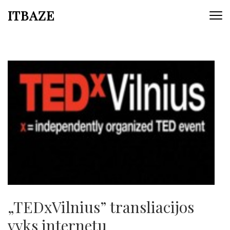
ITBAZE
„TEDxVilnius” transliacijos
vyks internetu