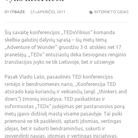
BY
ITBAZE
23 LAPKRIČIO, 2011
INTERNETO GIDAS
Šią savaitę konferencijos „TEDxVilnius“ komanda
skelbia galutinį dalyvių sąrašą – šių metų temą
„Adventure of Wonder“ gruodžio 3 d. atskleis net 17
pranešėjų. „TEDx“ entuziastų dėka tiesioginės renginio
transliacijos įvyks ne tik Lietuvoje, bet ir užsienyje.
Pasak Vlado Lašo, pasaulinės TED konferencijos
rėmėjo ir bendruomenės nario, „Konferencija TED
atsirado kaip kuriančių ir veikiančių (angl. „thinkers and
doers“) žmonių iniciatyva. TED paskatintas ir
suformuotas „TEDx“ judėjimas per pastaruosius porą
metų įgavo didžiulį mastą visame pasaulyje. Tai puiki
priemonė ne tik paskleisti, aptarti įdomias, vertingas
įdėjas, bet ir suburti bendraminčius, sukurti ir
įgyvendinti naujas, įdomias ir vertingas iniciatyvas.