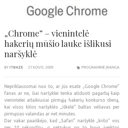
„Chrome” – vienintelė
hakerių mūšio lauke išlikusi
naršyklė
BY
ITBAZE
21 KOVO, 2009
PROGRAMINĖ ĮRANGA
Nepriklausomai nuo to, ar jūs esate „Google Chrome”
fanas ar ne, šiai naršyklei tenka atiduoti pagarbą kaip
vienintelei atlaikiusiai pirmąją hakerių konkurso dieną,
kai visos kitos naršyklės „iškėlė” baltas vėliavas per
pirmąsias valandas ar net minutes.
Dar vakar paaiškėjo, kad „Safari” naršyklė „krito” vos
per 10 sekundžių, o netrukus po to buvo įveiktos