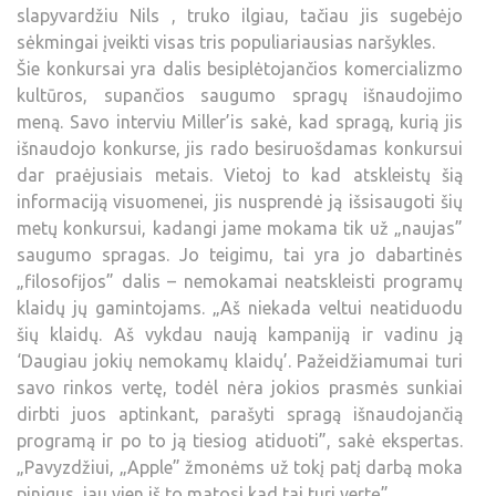
slapyvardžiu Nils , truko ilgiau, tačiau jis sugebėjo
sėkmingai įveikti visas tris populiariausias naršykles.
Šie konkursai yra dalis besiplėtojančios komercializmo
kultūros, supančios saugumo spragų išnaudojimo
meną. Savo interviu Miller’is sakė, kad spragą, kurią jis
išnaudojo konkurse, jis rado besiruošdamas konkursui
dar praėjusiais metais. Vietoj to kad atskleistų šią
informaciją visuomenei, jis nusprendė ją išsisaugoti šių
metų konkursui, kadangi jame mokama tik už „naujas”
saugumo spragas. Jo teigimu, tai yra jo dabartinės
„filosofijos” dalis – nemokamai neatskleisti programų
klaidų jų gamintojams. „Aš niekada veltui neatiduodu
šių klaidų. Aš vykdau naują kampaniją ir vadinu ją
‘Daugiau jokių nemokamų klaidų’. Pažeidžiamumai turi
savo rinkos vertę, todėl nėra jokios prasmės sunkiai
dirbti juos aptinkant, parašyti spragą išnaudojančią
programą ir po to ją tiesiog atiduoti”, sakė ekspertas.
„Pavyzdžiui, „Apple” žmonėms už tokį patį darbą moka
pinigus, jau vien iš to matosi kad tai turi vertę”.