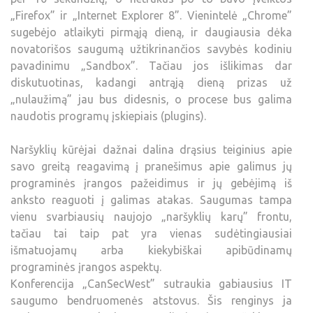
„Firefox” ir „Internet Explorer 8”. Vienintelė „Chrome”
sugebėjo atlaikyti pirmąją dieną, ir daugiausia dėka
novatorišos saugumą užtikrinančios savybės kodiniu
pavadinimu „Sandbox”. Tačiau jos išlikimas dar
diskutuotinas, kadangi antrąją dieną prizas už
„nulaužimą” jau bus didesnis, o procese bus galima
naudotis programų įskiepiais (plugins).
Naršyklių kūrėjai dažnai dalina drąsius teiginius apie
savo greitą reagavimą į pranešimus apie galimus jų
programinės įrangos pažeidimus ir jų gebėjimą iš
anksto reaguoti į galimas atakas. Saugumas tampa
vienu svarbiausių naujojo „naršyklių karų” frontu,
tačiau tai taip pat yra vienas sudėtingiausiai
išmatuojamų arba kiekybiškai apibūdinamų
programinės įrangos aspektų.
Konferencija „CanSecWest” sutraukia gabiausius IT
saugumo bendruomenės atstovus. Šis renginys ja