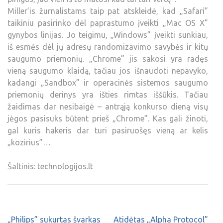
Miller’is žurnalistams taip pat atskleidė, kad „Safari”
taikiniu pasirinko dėl paprastumo įveikti „Mac OS X”
gynybos linijas. Jo teigimu, „Windows” įveikti sunkiau,
iš esmės dėl jų adresų randomizavimo savybės ir kitų
saugumo priemonių. „Chrome” jis sakosi yra radęs
vieną saugumo klaidą, tačiau jos išnaudoti nepavyko,
kadangi „Sandbox” ir operacinės sistemos saugumo
priemonių derinys yra išties rimtas iššūkis. Tačiau
žaidimas dar nesibaigė – antrąją konkurso dieną visų
jėgos pasisuks būtent prieš „Chrome”. Kas gali žinoti,
gal kuris hakeris dar turi pasiruošęs vieną ar kelis
„kozirius”…
Šaltinis:
technologijos.lt
„Philips” sukurtas švarkas
Atidėtas „Alpha Protocol”