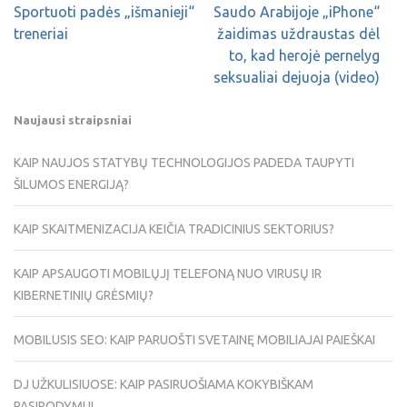
Sportuoti padės „išmanieji“
Saudo Arabijoje „iPhone“
treneriai
žaidimas uždraustas dėl
to, kad herojė pernelyg
seksualiai dejuoja (video)
Naujausi straipsniai
KAIP NAUJOS STATYBŲ TECHNOLOGIJOS PADEDA TAUPYTI
ŠILUMOS ENERGIJĄ?
KAIP SKAITMENIZACIJA KEIČIA TRADICINIUS SEKTORIUS?
KAIP APSAUGOTI MOBILŲJĮ TELEFONĄ NUO VIRUSŲ IR
KIBERNETINIŲ GRĖSMIŲ?
MOBILUSIS SEO: KAIP PARUOŠTI SVETAINĘ MOBILIAJAI PAIEŠKAI
DJ UŽKULISIUOSE: KAIP PASIRUOŠIAMA KOKYBIŠKAM
PASIRODYMUI