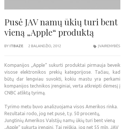
Pusė JAV namų ūkių turi bent
vieną „Apple“ produktą
BY
ITBAZE
2 BALANDŽIO, 2012
ĮVAIRENYBĖS
Kompanijos „Apple“ sukurti produktai pirmauja beveik
visose elektronikos prekių kategorijose. Tačiau, kad
būtų dar lengviau suvokti, kokiu mastu yra perkami
kompanijos technikos įrenginiai, verta atkreipti dėmesį į
CNBC atliktą tyrimą.
Tyrimo metu buvo analizuojama visos Amerikos rinka.
Rezultatai rodo, jog net pusė, t.y. 50 procentų,
Jungtinių Amerikos Valstijų namų ūkių turi bent vieną
„Apple“ sukurtą įrenginį. Tai reiškia, jog net 55 mln. JAV