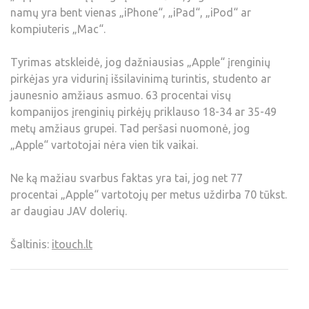
namų yra bent vienas „iPhone“, „iPad“, „iPod“ ar
kompiuteris „Mac“.
Tyrimas atskleidė, jog dažniausias „Apple“ įrenginių
pirkėjas yra vidurinį išsilavinimą turintis, studento ar
jaunesnio amžiaus asmuo. 63 procentai visų
kompanijos įrenginių pirkėjų priklauso 18-34 ar 35-49
metų amžiaus grupei. Tad peršasi nuomonė, jog
„Apple“ vartotojai nėra vien tik vaikai.
Ne ką mažiau svarbus faktas yra tai, jog net 77
procentai „Apple“ vartotojų per metus uždirba 70 tūkst.
ar daugiau JAV dolerių.
Šaltinis:
itouch.lt