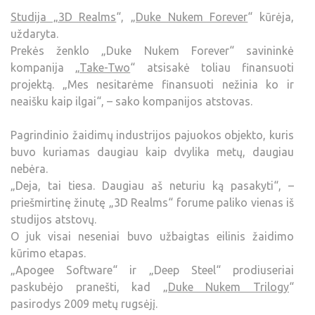
Studija „3D Realms
“, „
Duke Nukem Forever
“ kūrėja,
uždaryta.
Prekės ženklo „Duke Nukem Forever“ savininkė
kompanija „
Take-Two
“ atsisakė toliau finansuoti
projektą. „Mes nesitarėme finansuoti nežinia ko ir
neaišku kaip ilgai“, – sako kompanijos atstovas.
Pagrindinio žaidimų industrijos pajuokos objekto, kuris
buvo kuriamas daugiau kaip dvylika metų, daugiau
nebėra.
„Deja, tai tiesa. Daugiau aš neturiu ką pasakyti“, –
priešmirtinę žinutę „3D Realms“ forume paliko vienas iš
studijos atstovų.
O juk visai neseniai buvo užbaigtas eilinis žaidimo
kūrimo etapas.
„Apogee Software“ ir „Deep Steel“ prodiuseriai
paskubėjo pranešti, kad „
Duke Nukem Trilogy
“
pasirodys 2009 metų rugsėjį.