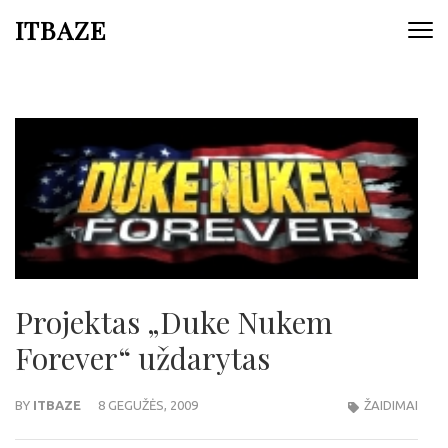
ITBAZE
Projektas „Duke Nukem
Forever“ uždarytas
BY
ITBAZE
8 GEGUŽĖS, 2009
ŽAIDIMAI