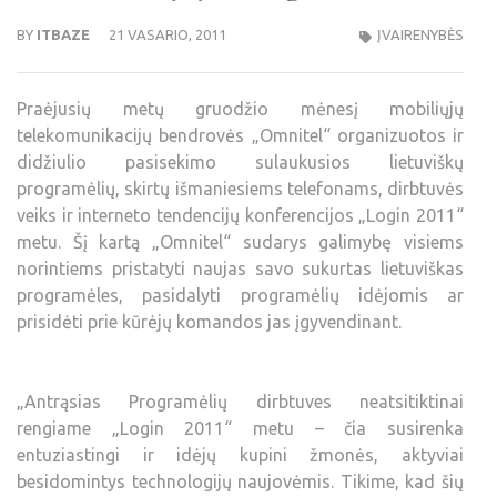
BY
ITBAZE
21 VASARIO, 2011
ĮVAIRENYBĖS
Praėjusių metų gruodžio mėnesį mobiliųjų
telekomunikacijų bendrovės „Omnitel“ organizuotos ir
didžiulio pasisekimo sulaukusios lietuviškų
programėlių, skirtų išmaniesiems telefonams, dirbtuvės
veiks ir interneto tendencijų konferencijos „Login 2011“
metu. Šį kartą „Omnitel“ sudarys galimybę visiems
norintiems pristatyti naujas savo sukurtas lietuviškas
programėles, pasidalyti programėlių idėjomis ar
prisidėti prie kūrėjų komandos jas įgyvendinant.
„Antrąsias Programėlių dirbtuves neatsitiktinai
rengiame „Login 2011“ metu – čia susirenka
entuziastingi ir idėjų kupini žmonės, aktyviai
besidomintys technologijų naujovėmis. Tikime, kad šių