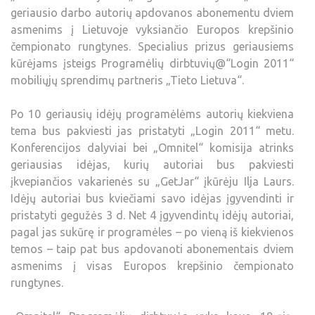
geriausio darbo autorių apdovanos abonementu dviem
asmenims į Lietuvoje vyksiančio Europos krepšinio
čempionato rungtynes. Specialius prizus geriausiems
kūrėjams įsteigs Programėlių dirbtuvių@“Login 2011“
mobiliųjų sprendimų partneris „Tieto Lietuva“.
Po 10 geriausių idėjų programėlėms autorių kiekviena
tema bus pakviesti jas pristatyti „Login 2011“ metu.
Konferencijos dalyviai bei „Omnitel“ komisija atrinks
geriausias idėjas, kurių autoriai bus pakviesti
įkvepiančios vakarienės su „GetJar“ įkūrėju Ilja Laurs.
Idėjų autoriai bus kviečiami savo idėjas įgyvendinti ir
pristatyti gegužės 3 d. Net 4 įgyvendintų idėjų autoriai,
pagal jas sukūrę ir programėles – po vieną iš kiekvienos
temos – taip pat bus apdovanoti abonementais dviem
asmenims į visas Europos krepšinio čempionato
rungtynes.