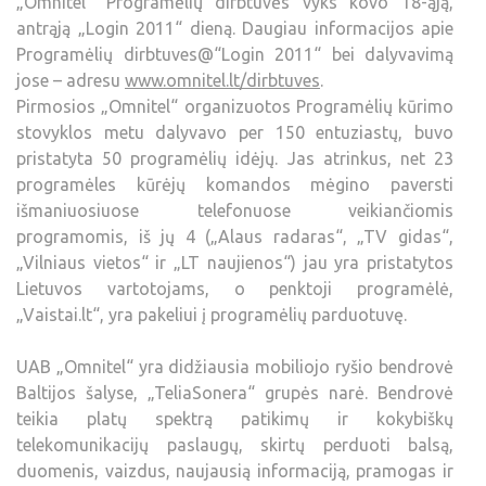
„Omnitel“ Programėlių dirbtuvės vyks kovo 18-ąją,
antrąją „Login 2011“ dieną. Daugiau informacijos apie
Programėlių dirbtuves@“Login 2011“ bei dalyvavimą
jose – adresu
www.omnitel.lt/dirbtuves
.
Pirmosios „Omnitel“ organizuotos Programėlių kūrimo
stovyklos metu dalyvavo per 150 entuziastų, buvo
pristatyta 50 programėlių idėjų. Jas atrinkus, net 23
programėles kūrėjų komandos mėgino paversti
išmaniuosiuose telefonuose veikiančiomis
programomis, iš jų 4 („Alaus radaras“, „TV gidas“,
„Vilniaus vietos“ ir „LT naujienos“) jau yra pristatytos
Lietuvos vartotojams, o penktoji programėlė,
„Vaistai.lt“, yra pakeliui į programėlių parduotuvę.
UAB „Omnitel“ yra didžiausia mobiliojo ryšio bendrovė
Baltijos šalyse, „TeliaSonera“ grupės narė. Bendrovė
teikia platų spektrą patikimų ir kokybiškų
telekomunikacijų paslaugų, skirtų perduoti balsą,
duomenis, vaizdus, naujausią informaciją, pramogas ir