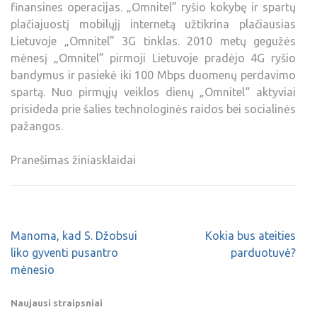
finansines operacijas. „Omnitel” ryšio kokybę ir spartų
plačiajuostį mobilųjį internetą užtikrina plačiausias
Lietuvoje „Omnitel” 3G tinklas. 2010 metų gegužės
mėnesį „Omnitel” pirmoji Lietuvoje pradėjo 4G ryšio
bandymus ir pasiekė iki 100 Mbps duomenų perdavimo
spartą. Nuo pirmųjų veiklos dienų „Omnitel“ aktyviai
prisideda prie šalies technologinės raidos bei socialinės
pažangos.
Pranešimas žiniasklaidai
Manoma, kad S. Džobsui
Kokia bus ateities
liko gyventi pusantro
parduotuvė?
mėnesio
Naujausi straipsniai