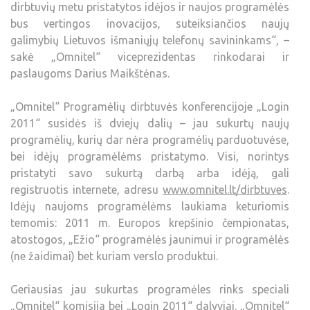
dirbtuvių metu pristatytos idėjos ir naujos programėlės
bus vertingos inovacijos, suteiksiančios naujų
galimybių Lietuvos išmaniųjų telefonų savininkams“, –
sakė „Omnitel“ viceprezidentas rinkodarai ir
paslaugoms Darius Maikštėnas.
„Omnitel“ Programėlių dirbtuvės konferencijoje „Login
2011“ susidės iš dviejų dalių – jau sukurtų naujų
programėlių, kurių dar nėra programėlių parduotuvėse,
bei idėjų programėlėms pristatymo. Visi, norintys
pristatyti savo sukurtą darbą arba idėją, gali
registruotis internete, adresu
www.omnitel.lt/dirbtuves
.
Idėjų naujoms programėlėms laukiama keturiomis
temomis: 2011 m. Europos krepšinio čempionatas,
atostogos, „Ežio“ programėlės jaunimui ir programėlės
(ne žaidimai) bet kuriam verslo produktui.
Geriausias jau sukurtas programėles rinks speciali
„Omnitel“ komisija bei „Login 2011“ dalyviai. „Omnitel“