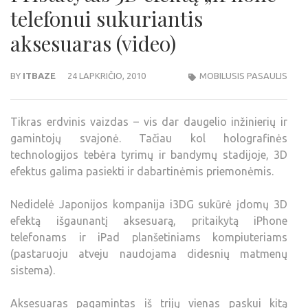
telefonui sukuriantis
aksesuaras (video)
BY
ITBAZE
24 LAPKRIČIO, 2010
MOBILUSIS PASAULIS
Tikras erdvinis vaizdas – vis dar daugelio inžinierių ir
gamintojų svajonė. Tačiau kol holografinės
technologijos tebėra tyrimų ir bandymų stadijoje, 3D
efektus galima pasiekti ir dabartinėmis priemonėmis.
Nedidelė Japonijos kompanija i3DG sukūrė įdomų 3D
efektą išgaunantį aksesuarą, pritaikytą iPhone
telefonams ir iPad planšetiniams kompiuteriams
(pastaruoju atveju naudojama didesnių matmenų
sistema).
Aksesuaras pagamintas iš trijų vienas paskui kitą