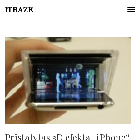
ITBAZE
Pristatytas 3D efektą „iPhone“