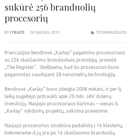
sukūrė 256 branduolių
procesorių
BY
ITBAZE
26 SAUSIO, 2012
TECHNOLOGIJOS
Prancūzijos bendrovė „Karlay“ pagamino procesoriaus
su 256 skaičiavimo branduoliais prototipą, pranešė
„The Register“. Skelbiama, kad šis procesorius buvo
pagamintas naudojant 28 nanometrų technologiją.
Bendrovė „Karlay“ buvo įsteigta 2008 metais, ir per šį
laiką sugebėjo pritraukti apie 20 mln. JAV dolerių
investicijų. Naujojo procesoriaus kūrimas – vienas iš
„Karlay“ vykdomų projektų, sakoma pranešime.
Naujojo procesorius struktūra padalinta į 16 klasterių,
kiekviename iš jų yra po 16 skaičiavimo branduolių.