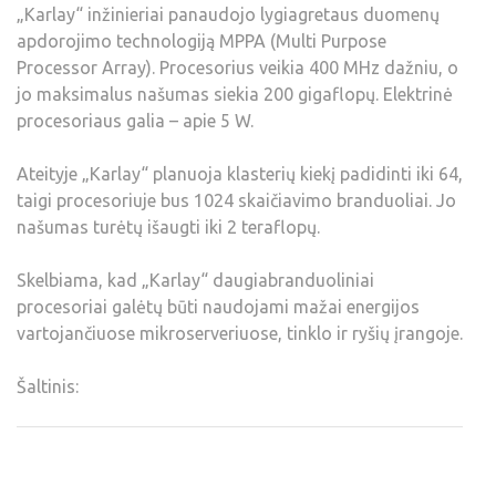
„Karlay“ inžinieriai panaudojo lygiagretaus duomenų
apdorojimo technologiją MPPA (Multi Purpose
Processor Array). Procesorius veikia 400 MHz dažniu, o
jo maksimalus našumas siekia 200 gigaflopų. Elektrinė
procesoriaus galia – apie 5 W.
Ateityje „Karlay“ planuoja klasterių kiekį padidinti iki 64,
taigi procesoriuje bus 1024 skaičiavimo branduoliai. Jo
našumas turėtų išaugti iki 2 teraflopų.
Skelbiama, kad „Karlay“ daugiabranduoliniai
procesoriai galėtų būti naudojami mažai energijos
vartojančiuose mikroserveriuose, tinklo ir ryšių įrangoje.
Šaltinis: