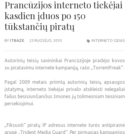
Prancūzijos interneto tiekėjai
kasdien įduos po 150
tūkstančių piratų
BY
ITBAZE
23 RUGSĖJO, 2010
INTERNETO GIDAS
Autorinių teisių savininkai Prancūzijoje pradėjo kovos
su piratavimu internete kampaniją, rašo „TorrentFreak“.
Pagal 2009 metais priimtą autorinių teisių apsaugos
įstatymą, interneto tiekėjai privalo atskleisti nelegaliai
failus besisiunčiančius žmones jų tolimesniam teisiniam
persekiojimui.
„Fiksuoti“ piratų IP adresus internete turės antipirainė
grupė „Trident Media Guard“. Per pirmąsias kampanijos