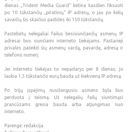
dienas „Trident Media Guard“ ketina kasdien fiksuoti
po 10 tūkstančių „piratinių“ IP adresų, o jau po kelių
savaičių šis skaičius padidės iki 150 tūkstančių.
Pastebėtų nelegaliai failus besisiunčiančių asmenų IP
adresai bus siunčiami interneto tiekėjams. Pastarieji
privalės pateikti šių asmenų vardą, pavardę, adresą ir
telefono numerį.
Jei interneto tiekėjas to nepadarys per 8 dienas, jo
laukia 1,5 tūkstančio eurų bauda už kiekvieną IP adresą.
Po trijų įspėjimų nusižengusio asmens byla bus
perduota į teismą. Už nelegalių failų siuntimąsi
prancūzams gresia bauda arba atjungimas nuo
interneto.
Parengė: redakcija