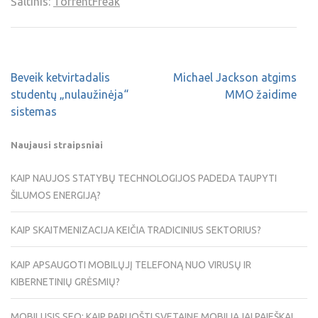
Šaltinis:
TorrentFreak
Beveik ketvirtadalis
Michael Jackson atgims
studentų „nulaužinėja“
MMO žaidime
sistemas
Naujausi straipsniai
KAIP NAUJOS STATYBŲ TECHNOLOGIJOS PADEDA TAUPYTI
ŠILUMOS ENERGIJĄ?
KAIP SKAITMENIZACIJA KEIČIA TRADICINIUS SEKTORIUS?
KAIP APSAUGOTI MOBILŲJĮ TELEFONĄ NUO VIRUSŲ IR
KIBERNETINIŲ GRĖSMIŲ?
MOBILUSIS SEO: KAIP PARUOŠTI SVETAINĘ MOBILIAJAI PAIEŠKAI