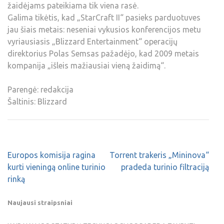
žaidėjams pateikiama tik viena rasė.
Galima tikėtis, kad „StarCraft II“ pasieks parduotuves
jau šiais metais: neseniai vykusios konferencijos metu
vyriausiasis „Blizzard Entertainment“ operacijų
direktorius Polas Semsas pažadėjo, kad 2009 metais
kompanija „išleis mažiausiai vieną žaidimą“.
Parengė: redakcija
Šaltinis: Blizzard
Europos komisija ragina
Torrent trakeris „Mininova“
kurti vieningą online turinio
pradeda turinio filtraciją
rinką
Naujausi straipsniai