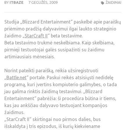
BY
ITBAZE
7 GEGUŽĖS, 2009
ŽAIDIMAI
Studija „Blizzard Entertainment“ paskelbė apie paraiškų
priėmimo pradžią dalyvavimui ilgai laukto strateginio
žaidimo „
StarCraft II
“ beta testavime.
Beta testavimo trukmė neskelbiama. Kaip skelbiama,
pirmieji testuotojai galės susipažinti su žaidimu
artimiausiais mėnesiais.
Norint pateikti paraišką, reikia užsiregistruoti
„
Battle.net
“ portale. Paskui reikės atsisiųsti nedidelę
programą, kuri įvertins kompiuterio galimybes, o tada
jau galima rinktis žaidimą testavimui. „Blizzard
Entertainment“ pabrėžia: ši procedūra būtina ir tiems,
kas jau ankščiau dalyvavo testuojant kompanijos
žaidimus.
„StarCraft II“ skirtingai nuo pirmos dalies, bus
išskaldyta į tris epizodus, iš kurių kiekviename