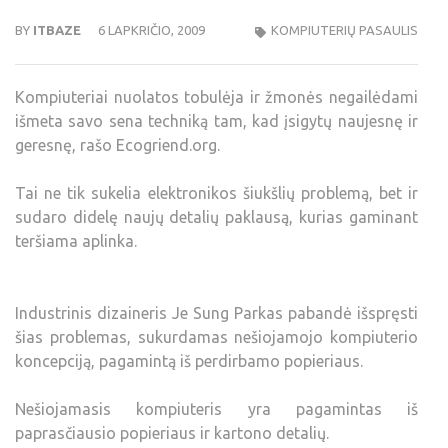
BY
ITBAZE
6 LAPKRIČIO, 2009
KOMPIUTERIŲ PASAULIS
Kompiuteriai nuolatos tobulėja ir žmonės negailėdami
išmeta savo sena techniką tam, kad įsigytų naujesnę ir
geresnę, rašo Ecogriend.org.
Tai ne tik sukelia elektronikos šiukšlių problemą, bet ir
sudaro didelę naujų detalių paklausą, kurias gaminant
teršiama aplinka.
Industrinis dizaineris Je Sung Parkas pabandė išspręsti
šias problemas, sukurdamas nešiojamojo kompiuterio
koncepciją, pagamintą iš perdirbamo popieriaus.
Nešiojamasis kompiuteris yra pagamintas iš
paprasčiausio popieriaus ir kartono detalių.