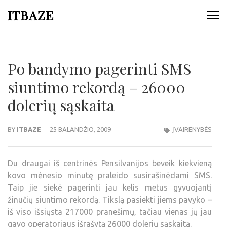
ITBAZE
Po bandymo pagerinti SMS
siuntimo rekordą – 26000
dolerių sąskaita
BY
ITBAZE
25 BALANDŽIO, 2009
ĮVAIRENYBĖS
Du draugai iš centrinės Pensilvanijos beveik kiekvieną
kovo mėnesio minutę praleido susirašinėdami SMS.
Taip jie siekė pagerinti jau kelis metus gyvuojantį
žinučių siuntimo rekordą. Tikslą pasiekti jiems pavyko –
iš viso išsiųsta 217000 pranešimų, tačiau vienas jų jau
gavo operatoriaus išrašytą 26000 dolerių sąskaitą.