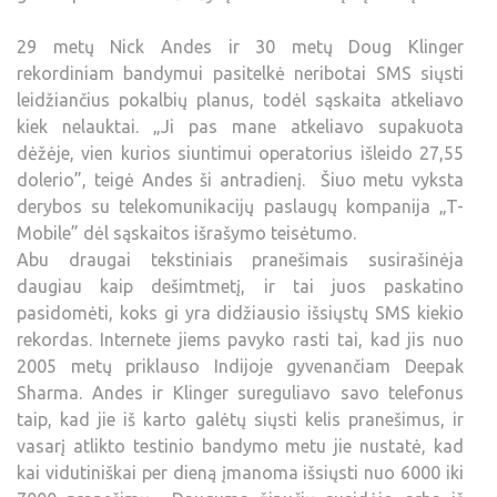
29 metų Nick Andes ir 30 metų Doug Klinger
rekordiniam bandymui pasitelkė neribotai SMS siųsti
leidžiančius pokalbių planus, todėl sąskaita atkeliavo
kiek nelauktai. „Ji pas mane atkeliavo supakuota
dėžėje, vien kurios siuntimui operatorius išleido 27,55
dolerio”, teigė Andes ši antradienį. Šiuo metu vyksta
derybos su telekomunikacijų paslaugų kompanija „T-
Mobile” dėl sąskaitos išrašymo teisėtumo.
Abu draugai tekstiniais pranešimais susirašinėja
daugiau kaip dešimtmetį, ir tai juos paskatino
pasidomėti, koks gi yra didžiausio išsiųstų SMS kiekio
rekordas. Internete jiems pavyko rasti tai, kad jis nuo
2005 metų priklauso Indijoje gyvenančiam Deepak
Sharma. Andes ir Klinger sureguliavo savo telefonus
taip, kad jie iš karto galėtų siųsti kelis pranešimus, ir
vasarį atlikto testinio bandymo metu jie nustatė, kad
kai vidutiniškai per dieną įmanoma išsiųsti nuo 6000 iki