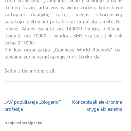
7000 pranešimų. „Dauguma žinučių susidėjo arba iš
trumpų frazių, arba vos iš vieno žodžio, kurie buvo
kartojami daugybę kartų”, vienas rekordininkų
pasakojo telefoninio pokalbio su žurnalistais metu. Per
mėnesį Andes išsiuntė virš 140000 žinučių, o Klinger
išsiuntė virš 70000 – bendras SMS skaičius šiek tiek
viršija 217000.
Kol kas organizacija „Guinness World Records” dar
tebeanalizuoja paraišką registruoti šį rekordą.
Šaltinis:
technologijos.lt
JAV populiarėja „blogerio“
Konceptuali elektroninė
profesija
knyga akliesiems
Naujausi straipsniai