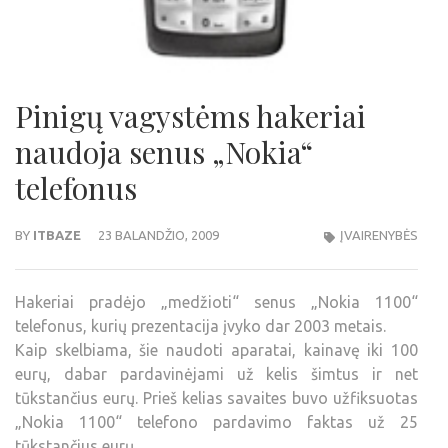
Pinigų vagystėms hakeriai
naudoja senus „Nokia“
telefonus
BY
ITBAZE
23 BALANDŽIO, 2009
ĮVAIRENYBĖS
Hakeriai pradėjo „medžioti“ senus „Nokia 1100“
telefonus, kurių prezentacija įvyko dar 2003 metais.
Kaip skelbiama, šie naudoti aparatai, kainavę iki 100
eurų, dabar pardavinėjami už kelis šimtus ir net
tūkstančius eurų. Prieš kelias savaites buvo užfiksuotas
„Nokia 1100“ telefono pardavimo faktas už 25
tūkstančius eurų.