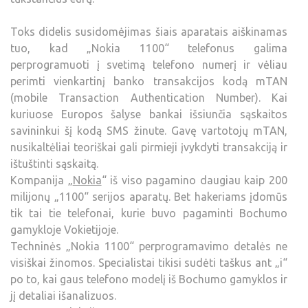
Toks didelis susidomėjimas šiais aparatais aiškinamas
tuo, kad „Nokia 1100“ telefonus galima
perprogramuoti į svetimą telefono numerį ir vėliau
perimti vienkartinį banko transakcijos kodą mTAN
(mobile Transaction Authentication Number). Kai
kuriuose Europos šalyse bankai išsiunčia sąskaitos
savininkui šį kodą SMS žinute. Gavę vartotojų mTAN,
nusikaltėliai teoriškai gali pirmieji įvykdyti transakciją ir
ištuštinti sąskaitą.
Kompanija „
Nokia
“ iš viso pagamino daugiau kaip 200
milijonų „1100“ serijos aparatų. Bet hakeriams įdomūs
tik tai tie telefonai, kurie buvo pagaminti Bochumo
gamykloje Vokietijoje.
Techninės „Nokia 1100“ perprogramavimo detalės ne
visiškai žinomos. Specialistai tikisi sudėti taškus ant „i“
po to, kai gaus telefono modelį iš Bochumo gamyklos ir
jį detaliai išanalizuos.