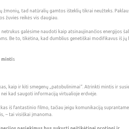
ų žmonių, tad natūralių gamtos išteklių tikrai neužteks. Pakla
os žuvies reikės vis daugiau.
u netrukus galėsime naudoti kaip atsinaujinančios energijos šalt
ms. Be to, tikėtina, kad dumblius genetiškai modifikavus iš jų
 minti
s
 kaip ir kiti smegenų „patobulinimai“. Atrinkti mintis ir susie
nei kad saugoti informaciją virtualioje erdvėje.
ažkas iš fantastinio filmo, tačiau jeigu komunikaciją suprantame
is, – tai visiškai įmanoma.
inerijos pasiekimus bus sukurti neįtikėtinai protingi ir