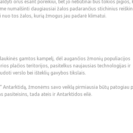
ldyti orus esant poreikiui, bet jo nebūtinai bus tokios pigios,
me numalšinti daugiausiai žalos padarančius stichinius reiškin
i nuo tos žalos, kurią žmogus jau padarė klimatui.
ip laukinės gamtos kampelį, dėl augančios žmonių populiacijos
rios plačios teritorijos, pasitelkus naujausias technologijas ir
doti verslo bei išteklių gavybos tikslais.
nt“ Antarktidą, žmonėms savo veiklą pirmiausia būtų patogiau p
as pasiteisins, tada ateis ir Antarktidos eilė.