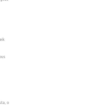
eik
 bus
sta, o