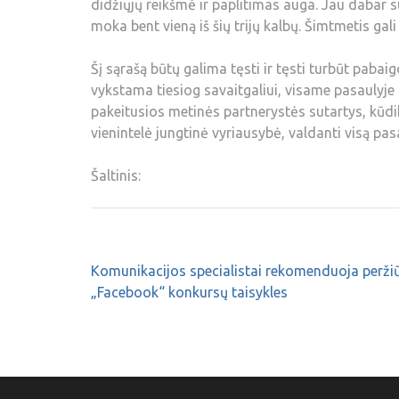
didžiųjų reikšmė ir paplitimas auga. Jau dabar su
moka bent vieną iš šių trijų kalbų. Šimtmetis gali
Šį sąrašą būtų galima tęsti ir tęsti turbūt pabai
vykstama tiesiog savaitgaliui, visame pasaulyj
pakeitusios metinės partnerystės sutartys, kūdiki
vienintelė jungtinė vyriausybė, valdanti visą pasa
Šaltinis:
Komunikacijos specialistai rekomenduoja peržiū
„Facebook“ konkursų taisykles