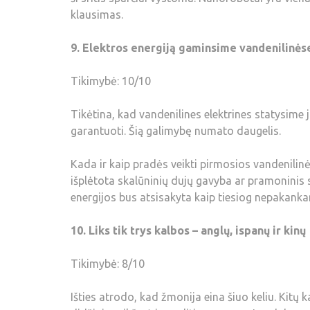
klausimas.
9. Elektros energiją gaminsime vandenilinės
Tikimybė: 10/10
Tikėtina, kad vandenilines elektrines statysime
garantuoti. Šią galimybę numato daugelis.
Kada ir kaip pradės veikti pirmosios vandenilinė
išplėtota skalūninių dujų gavyba ar pramoninis 
energijos bus atsisakyta kaip tiesiog nepakanka
10. Liks tik trys kalbos – anglų, ispanų ir kinų
Tikimybė: 8/10
Išties atrodo, kad žmonija eina šiuo keliu. Kit