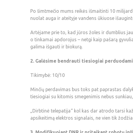
Po šimtmečio mums reikės išmaitinti 10 milijard
nuolat auga ir ateityje vandens ūkiuose išaugint
Artėjame prie to, kad jūros žoles ir dumblius ja
o tinkamai apdorojus – netgi kaip pašarą gyvulia
galima išgauti ir biokurą.
2. Galėsime bendrauti tiesiogiai perduodami
Tikimybė: 10/10
Minčių perdavimas bus toks pat paprastas dalykas,
tiesiogiai su kitomis smegenimis nebus sunkiau, 
„Dirbtinė telepatija“ kol kas dar atrodo tarsi k
apsikeitimą elektros signalais, ne vien tik žodžia
3. Modifikuojant DNR ir pritaikant robotų inž