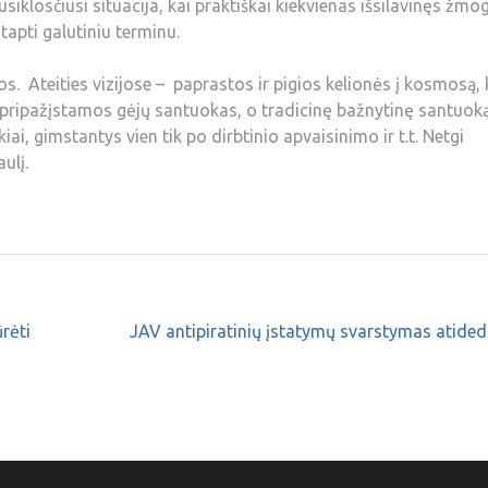
siklosčiusi situacija, kai praktiškai kiekvienas išsilavinęs žmo
 tapti galutiniu terminu.
gos. Ateities vizijose – paprastos ir pigios kelionės į kosmosą, 
e pripažįstamos gėjų santuokas, o tradicinę bažnytinę santuok
ai, gimstantys vien tik po dirbtinio apvaisinimo ir t.t. Netgi
ulį.
rėti
JAV antipiratinių įstatymų svarstymas atid