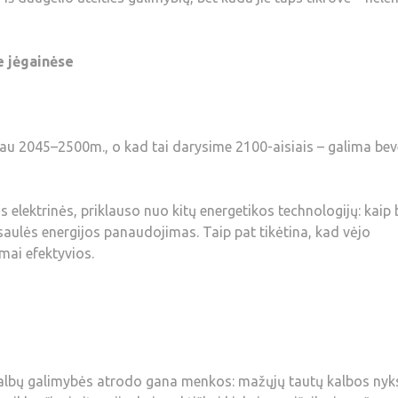
e jėgainėse
 jau 2045–2500m., o kad tai darysime 2100-aisiais – galima bev
s elektrinės, priklauso nuo kitų energetikos technologijų: kaip
saulės energijos panaudojimas. Taip pat tikėtina, kad vėjo
mai efektyvios.
ų kalbų galimybės atrodo gana menkos: mažųjų tautų kalbos nyk