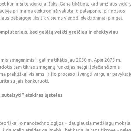
t kur, ir ši tendencija išliks. Gana tikėtina, kad amžiaus vidur
saulyje priimama elektroninė valiuta, o palaipsniui pirmosios
aus pabaigoje liks tik visiems vienodi elektroniniai pinigai.
piuteriais, kad galėtų veikti greičiau ir efektyviau
s smegenimis“, galime tikėtis jau 2050 m. Apie 2075 m.
udotis tam tikras smegenų funkcijas netgi išplečiančiomis
 praktiškai visiems. Ir šio proceso išvengti vargu ar pavyks: j
ite su jais konkuruoti.
sutaisyti“ atskiras ląsteles
 teoriškai, o nanotechnologijos – daugiausia medžiagų moksla
 iš daugelio ateities galimybių, bet kada jie taps tikrove – nel