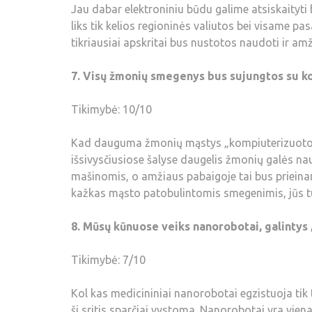
Jau dabar elektroniniu būdu galime atsiskaityti be
liks tik kelios regioninės valiutos bei visame pa
tikriausiai apskritai bus nustotos naudoti ir amži
7. Visų žmonių smegenys bus sujungtos su kom
Tikimybė: 10/10
Kad dauguma žmonių mąstys „kompiuterizuotomi
išsivysčiusiose šalyse daugelis žmonių galės na
mašinomis, o amžiaus pabaigoje tai bus prieinama
kažkas mąsto patobulintomis smegenimis, jūs tur
8. Mūsų kūnuose veiks nanorobotai, galintys „
Tikimybė: 7/10
Kol kas medicininiai nanorobotai egzistuoja tik
ši sritis sparčiai vystoma. Nanorobotai yra viena