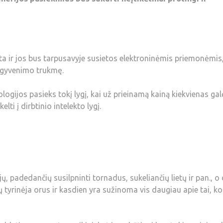
ta ir jos bus tarpusavyje susietos elektroninėmis priemonėmis
i gyvenimo trukmę.
logijos pasieks tokį lygį, kai už prieinamą kainą kiekvienas gal
ti į dirbtinio intelekto lygį.
, padedančių susilpninti tornadus, sukeliančių lietų ir pan., o 
tyrinėja orus ir kasdien yra sužinoma vis daugiau apie tai, ko