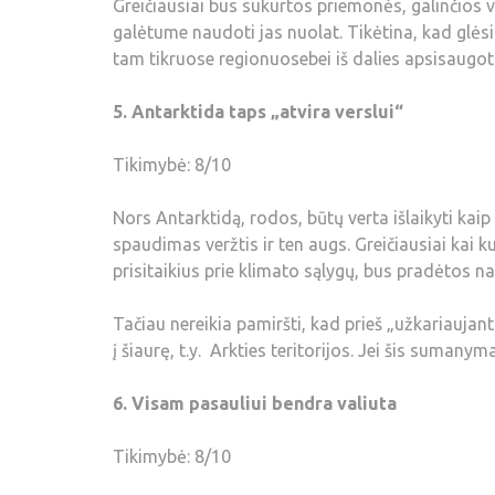
Greičiausiai bus sukurtos priemonės, galinčios va
galėtume naudoti jas nuolat. Tikėtina, kad glėsi
tam tikruose regionuosebei iš dalies apsisaugot
5. Antarktida taps „atvira verslui“
Tikimybė: 8/10
Nors Antarktidą, rodos, būtų verta išlaikyti ka
spaudimas veržtis ir ten augs. Greičiausiai kai ku
prisitaikius prie klimato sąlygų, bus pradėtos nau
Tačiau nereikia pamiršti, kad prieš „užkariauja
į šiaurę, t.y. Arkties teritorijos. Jei šis sumanym
6. Visam pasauliui bendra valiuta
Tikimybė: 8/10