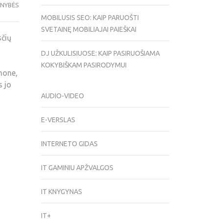
ENYBĖS
MOBILUSIS SEO: KAIP PARUOŠTI
SVETAINĘ MOBILIAJAI PAIEŠKAI
sčių
DJ UŽKULISIUOSE: KAIP PASIRUOŠIAMA
KOKYBIŠKAM PASIRODYMUI
mone,
s jo
AUDIO-VIDEO
E-VERSLAS
INTERNETO GIDAS
IT GAMINIU APŽVALGOS
IT KNYGYNAS
IT+