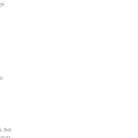
yje
ei
s. Bet
engvas