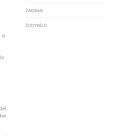
ŽAIDIMAI
ŽODYNĖLIS
, o
ės
dėl
kie