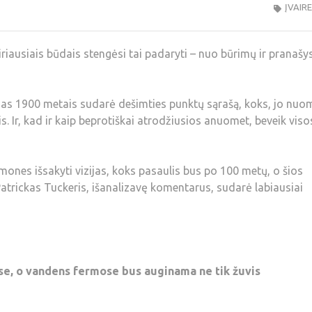
ĮVAIR
airiausiais būdais stengėsi tai padaryti – nuo būrimų ir pranašy
nsas 1900 metais sudarė dešimties punktų sąrašą, koks, jo nuo
is. Ir, kad ir kaip beprotiškai atrodžiusios anuomet, beveik viso
mones išsakyti vizijas, koks pasaulis bus po 100 metų, o šios
 Patrickas Tuckeris, išanalizavę komentarus, sudarė labiausiai
se, o vandens fermose bus auginama ne tik žuvis