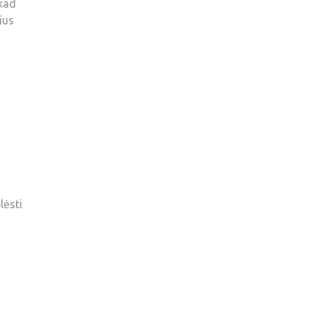
 kad
ius
lėsti