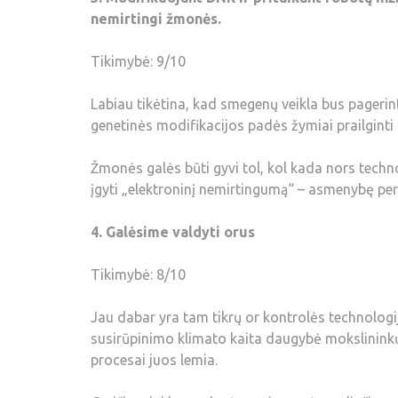
nemirtingi žmonės.
Tikimybė: 9/10
Labiau tikėtina, kad smegenų veikla bus pagerin
genetinės modifikacijos padės žymiai prailgint
Žmonės galės būti gyvi tol, kol kada nors techno
įgyti „elektroninį nemirtingumą“ – asmenybę perkel
4. Galėsime valdyti orus
Tikimybė: 8/10
Jau dabar yra tam tikrų or kontrolės technologijų
susirūpinimo klimato kaita daugybė mokslininkų 
procesai juos lemia.