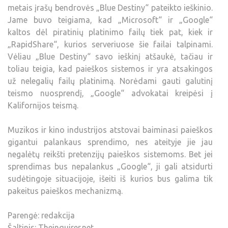
metais įrašų bendrovės „Blue Destiny“ pateikto ieškinio.
Jame buvo teigiama, kad „Microsoft“ ir „Google“
kaltos dėl piratinių platinimo failų tiek pat, kiek ir
„RapidShare“, kurios serveriuose šie failai talpinami.
Vėliau „Blue Destiny“ savo ieškinį atšaukė, tačiau ir
toliau teigia, kad paieškos sistemos ir yra atsakingos
už nelegalių failų platinimą. Norėdami gauti galutinį
teismo nuosprendį, „Google“ advokatai kreipėsi į
Kalifornijos teismą.
Muzikos ir kino industrijos atstovai baiminasi paieškos
gigantui palankaus sprendimo, nes ateityje jie jau
negalėtų reikšti pretenzijų paieškos sistemoms. Bet jei
sprendimas bus nepalankus „Google“, ji gali atsidurti
sudėtingoje situacijoje, išeiti iš kurios bus galima tik
pakeitus paieškos mechanizmą.
Parengė: redakcija
Šaltinis:
Theinquirer.net