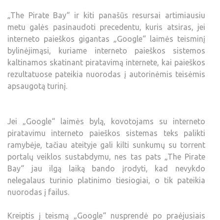
„The Pirate Bay“ ir kiti panašūs resursai artimiausiu
metu galės pasinaudoti precedentu, kuris atsiras, jei
interneto paieškos gigantas „Google“ laimės teisminį
bylinėjimąsi, kuriame interneto paieškos sistemos
kaltinamos skatinant piratavimą internete, kai paieškos
rezultatuose pateikia nuorodas į autorinėmis teisėmis
apsaugotą turinį.
Jei „Google“ laimės bylą, kovotojams su interneto
piratavimu interneto paieškos sistemas teks palikti
ramybėje, tačiau ateityje gali kilti sunkumų su torrent
portalų veiklos sustabdymu, nes tas pats „The Pirate
Bay“ jau ilgą laiką bando įrodyti, kad nevykdo
nelegalaus turinio platinimo tiesiogiai, o tik pateikia
nuorodas į failus.
Kreiptis į teismą „Google“ nusprendė po praėjusiais