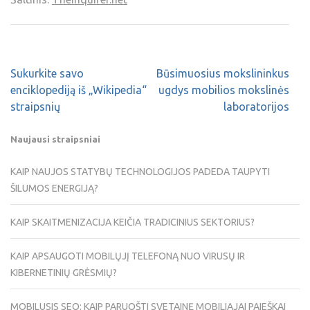
Sukurkite savo
Būsimuosius mokslininkus
enciklopediją iš „Wikipedia“
ugdys mobilios mokslinės
straipsnių
laboratorijos
Naujausi straipsniai
KAIP NAUJOS STATYBŲ TECHNOLOGIJOS PADEDA TAUPYTI
ŠILUMOS ENERGIJĄ?
KAIP SKAITMENIZACIJA KEIČIA TRADICINIUS SEKTORIUS?
KAIP APSAUGOTI MOBILŲJĮ TELEFONĄ NUO VIRUSŲ IR
KIBERNETINIŲ GRĖSMIŲ?
MOBILUSIS SEO: KAIP PARUOŠTI SVETAINĘ MOBILIAJAI PAIEŠKAI