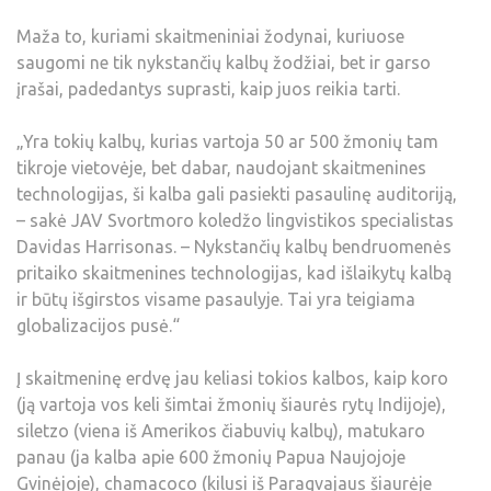
Maža to, kuriami skaitmeniniai žodynai, kuriuose
saugomi ne tik nykstančių kalbų žodžiai, bet ir garso
įrašai, padedantys suprasti, kaip juos reikia tarti.
„Yra tokių kalbų, kurias vartoja 50 ar 500 žmonių tam
tikroje vietovėje, bet dabar, naudojant skaitmenines
technologijas, ši kalba gali pasiekti pasaulinę auditoriją,
– sakė JAV Svortmoro koledžo lingvistikos specialistas
Davidas Harrisonas. – Nykstančių kalbų bendruomenės
pritaiko skaitmenines technologijas, kad išlaikytų kalbą
ir būtų išgirstos visame pasaulyje. Tai yra teigiama
globalizacijos pusė.“
Į skaitmeninę erdvę jau keliasi tokios kalbos, kaip koro
(ją vartoja vos keli šimtai žmonių šiaurės rytų Indijoje),
siletzo (viena iš Amerikos čiabuvių kalbų), matukaro
panau (ja kalba apie 600 žmonių Papua Naujojoje
Gvinėjoje), chamacoco (kilusi iš Paragvajaus šiaurėje