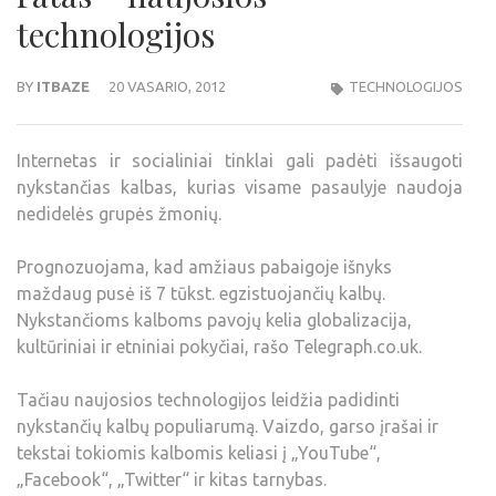
technologijos
BY
ITBAZE
20 VASARIO, 2012
TECHNOLOGIJOS
Internetas ir socialiniai tinklai gali padėti išsaugoti
nykstančias kalbas, kurias visame pasaulyje naudoja
nedidelės grupės žmonių.
Prognozuojama, kad amžiaus pabaigoje išnyks
maždaug pusė iš 7 tūkst. egzistuojančių kalbų.
Nykstančioms kalboms pavojų kelia globalizacija,
kultūriniai ir etniniai pokyčiai, rašo Telegraph.co.uk.
Tačiau naujosios technologijos leidžia padidinti
nykstančių kalbų populiarumą. Vaizdo, garso įrašai ir
tekstai tokiomis kalbomis keliasi į „YouTube“,
„Facebook“, „Twitter“ ir kitas tarnybas.