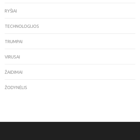
RYŠIAI
TECHNOLOGIJOS
TRUMPAI
VIRUSAI
ŽAIDIMAI
ŽODYNĖLIS