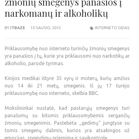
žmonių smegenys panašios į
narkomanų ir alkoholikų
BY
ITBAZE
13 SAUSIO, 2012
INTERNETO GIDAS
Priklausomybę nuo interneto turinčių žmonių smegenys
yra panašios į tų, kurie yra priklausomi nuo narkotikų ar
alkoholio, parodė tyrimas.
Kinijos medikai ištyrė 35 vyrų ir moterų, kurių amžius
nuo 14 iki 21 metų, smegenis. Iš jų 17 turėjo
priklausomybę nuo interneto, skelbia BBC.
Mokslininkai nustatė, kad pastarųjų smegenys turi
panašumų su kitomis priklausomybėmis sergančių
žmonių smegenimis. Pastebėta „gedimų“ jungtyse su
tomis smegenų dalimis, kurios yra atsakingos už
emocijas, sprendimų priėmimą ir savikontrolę.