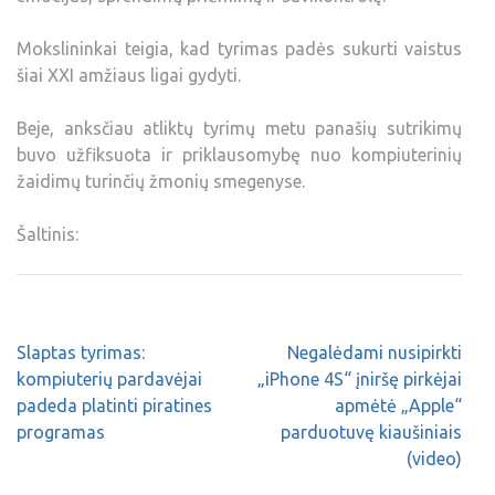
Mokslininkai teigia, kad tyrimas padės sukurti vaistus
šiai XXI amžiaus ligai gydyti.
Beje, anksčiau atliktų tyrimų metu panašių sutrikimų
buvo užfiksuota ir priklausomybę nuo kompiuterinių
žaidimų turinčių žmonių smegenyse.
Šaltinis:
Slaptas tyrimas:
Negalėdami nusipirkti
kompiuterių pardavėjai
„iPhone 4S“ įniršę pirkėjai
padeda platinti piratines
apmėtė „Apple“
programas
parduotuvę kiaušiniais
(video)