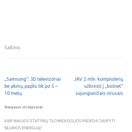
Šaltinis:
„Samsung“: 3D televizoriai
JAV 2 mln. kompiuterių
be akinių paplis tik po 5 –
užkrėsti į „botnet“
10 metų
sujungiančiais virusais
Naujausi straipsniai
KAIP NAUJOS STATYBŲ TECHNOLOGIJOS PADEDA TAUPYTI
ŠILUMOS ENERGIJĄ?