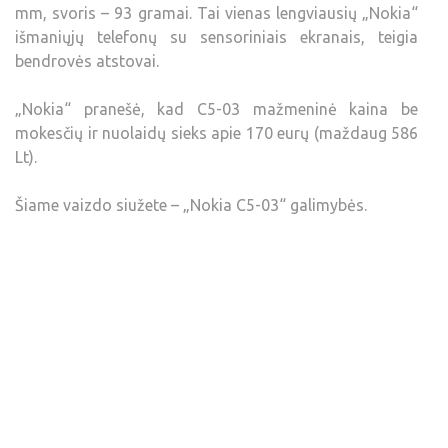
mm, svoris – 93 gramai. Tai vienas lengviausių „Nokia“
išmaniųjų telefonų su sensoriniais ekranais, teigia
bendrovės atstovai.
„Nokia“ pranešė, kad C5-03 mažmeninė kaina be
mokesčių ir nuolaidų sieks apie 170 eurų (maždaug 586
Lt).
Šiame vaizdo siužete – „Nokia C5-03“ galimybės.