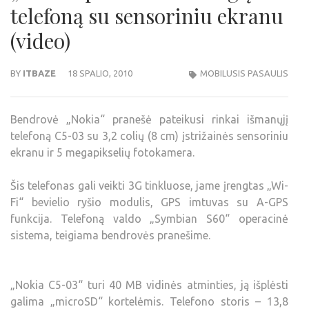
telefoną su sensoriniu ekranu
(video)
BY
ITBAZE
18 SPALIO, 2010
MOBILUSIS PASAULIS
Bendrovė „Nokia“ pranešė pateikusi rinkai išmanųjį
telefoną C5-03 su 3,2 colių (8 cm) įstrižainės sensoriniu
ekranu ir 5 megapikselių fotokamera.
Šis telefonas gali veikti 3G tinkluose, jame įrengtas „Wi-
Fi“ bevielio ryšio modulis, GPS imtuvas su A-GPS
funkcija. Telefoną valdo „Symbian S60“ operacinė
sistema, teigiama bendrovės pranešime.
„Nokia C5-03“ turi 40 MB vidinės atminties, ją išplėsti
galima „microSD“ kortelėmis. Telefono storis – 13,8