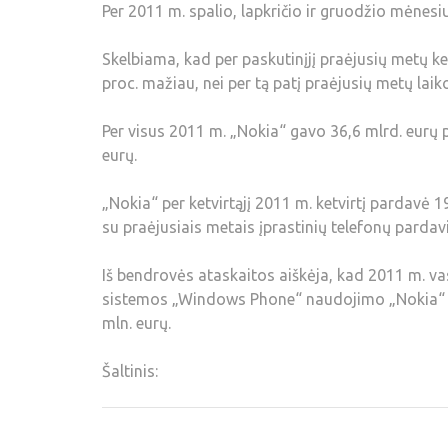
Per 2011 m. spalio, lapkričio ir gruodžio mėnesi
Skelbiama, kad per paskutinįjį praėjusių metų k
proc. mažiau, nei per tą patį praėjusių metų laiko
Per visus 2011 m. „Nokia“ gavo 36,6 mlrd. eurų
eurų.
„Nokia“ per ketvirtąjį 2011 m. ketvirtį pardavė 19
su praėjusiais metais įprastinių telefonų parda
Iš bendrovės ataskaitos aiškėja, kad 2011 m. va
sistemos „Windows Phone“ naudojimo „Nokia“ 
mln. eurų.
Šaltinis: