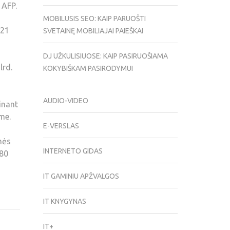
 AFP.
MOBILUSIS SEO: KAIP PARUOŠTI
 21
SVETAINĘ MOBILIAJAI PAIEŠKAI
DJ UŽKULISIUOSE: KAIP PASIRUOŠIAMA
lrd.
KOKYBIŠKAM PASIRODYMUI
AUDIO-VIDEO
ginant
me.
E-VERSLAS
nės
INTERNETO GIDAS
180
IT GAMINIU APŽVALGOS
IT KNYGYNAS
IT+