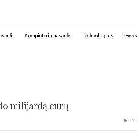
asaulis
Kompiuterių pasaulis
Technologijos
E-vers
do milijardą eurų
E-V