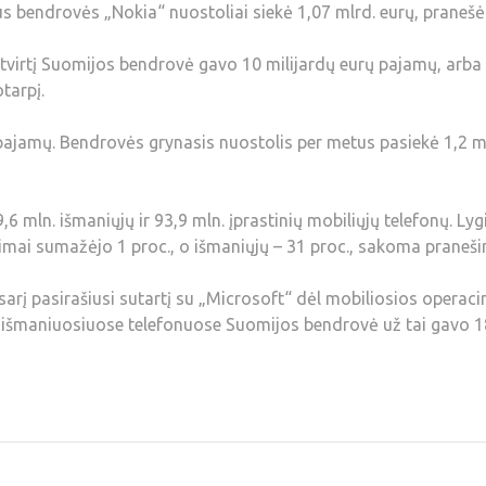
us bendrovės „Nokia“ nuostoliai siekė 1,07 mlrd. eurų, pranešė
etvirtį Suomijos bendrovė gavo 10 milijardų eurų pajamų, arba
tarpį.
 pajamų. Bendrovės grynasis nuostolis per metus pasiekė 1,2 m
,6 mln. išmaniųjų ir 93,9 mln. įprastinių mobiliųjų telefonų. Ly
vimai sumažėjo 1 proc., o išmaniųjų – 31 proc., sakoma praneši
sarį pasirašiusi sutartį su „Microsoft“ dėl mobiliosios operaci
išmaniuosiuose telefonuose Suomijos bendrovė už tai gavo 