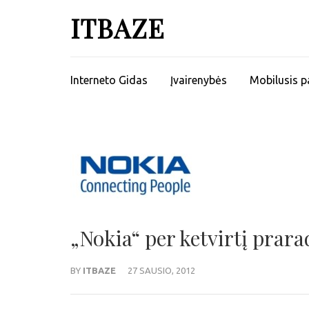
ITBAZE
Interneto Gidas
Įvairenybės
Mobilusis p
„Nokia“ per ketvirtį prara
BY
ITBAZE
27 SAUSIO, 2012