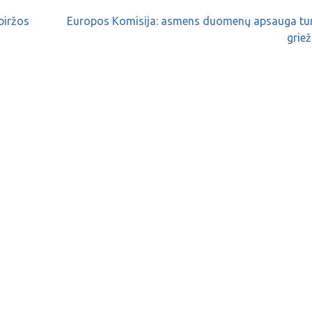
biržos
Europos Komisija: asmens duomenų apsauga turi
grie