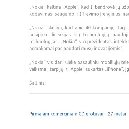
„Nokia“ kaltina „Apple“, kad ši bendrovė jų u
kodavimas, saugumo ir šifravimo įrenginius, n
„Nokia“ skelbia, kad apie 40 kompanijų, tarp 
nusipirko licenzijas šių technologijų naudoj
technologijas. „Nokia“ viceprezidentas intel
nemokamai pasinaudoti mūsų inovacijomis“.
„Nokia“ vis dar išlieka pasauliniu mobiliųjų te
veiksmai, tarp jų ir „Apple“ sukurtas „iPhone“, į
Šaltinis:
Pirmajam komerciniam CD grotuvui – 27 metai