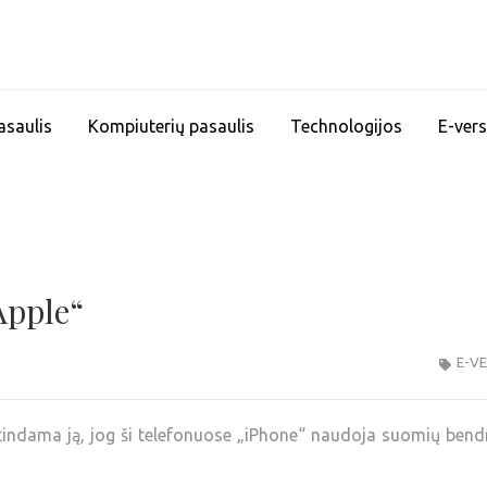
asaulis
Kompiuterių pasaulis
Technologijos
E-vers
Apple“
E-V
tindama ją, jog ši telefonuose „iPhone“ naudoja suomių ben