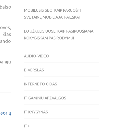
 balso
MOBILUSIS SEO: KAIP PARUOŠTI
SVETAINĘ MOBILIAJAI PAIEŠKAI
rovės,
DJ UŽKULISIUOSE: KAIP PASIRUOŠIAMA
 šias
KOKYBIŠKAM PASIRODYMUI
bando
AUDIO-VIDEO
panijų
E-VERSLAS
INTERNETO GIDAS
IT GAMINIU APŽVALGOS
IT KNYGYNAS
esorių
IT+