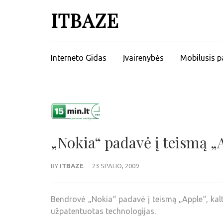
ITBAZE
Interneto Gidas
Įvairenybės
Mobilusis p
„Nokia“ padavė į teismą „
BY
ITBAZE
23 SPALIO, 2009
Bendrovė „Nokia“ padavė į teismą „Apple“, kal
užpatentuotas technologijas.