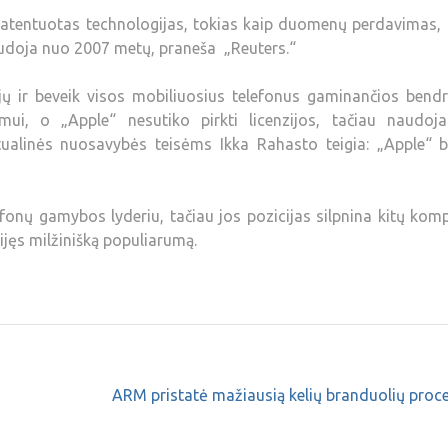
žpatentuotas technologijas, tokias kaip duomenų perdavimas,
audoja nuo 2007 metų, praneša „Reuters.“
jų ir beveik visos mobiliuosius telefonus gaminančios bend
imui, o „Apple“ nesutiko pirkti licenzijos, tačiau naudoja
ektualinės nuosavybės teisėms Ikka Rahasto teigia: „Apple“ 
lefonų gamybos lyderiu, tačiau jos pozicijas silpnina kitų kom
gijęs milžinišką populiarumą.
ARM pristatė mažiausią kelių branduolių proc